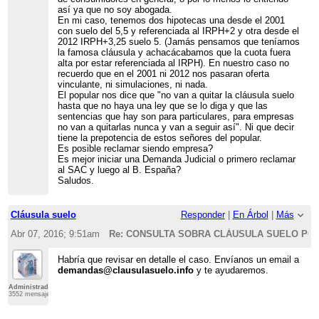
así ya que no soy abogada.
En mi caso, tenemos dos hipotecas una desde el 2001
con suelo del 5,5 y referenciada al IRPH+2 y otra desde el
2012 IRPH+3,25 suelo 5. (Jamás pensamos que teníamos
la famosa cláusula y achacácabamos que la cuota fuera
alta por estar referenciada al IRPH). En nuestro caso no
recuerdo que en el 2001 ni 2012 nos pasaran oferta
vinculante, ni simulaciones, ni nada.
El popular nos dice que "no van a quitar la cláusula suelo
hasta que no haya una ley que se lo diga y que las
sentencias que hay son para particulares, para empresas
no van a quitarlas nunca y van a seguir así". Ni que decir
tiene la prepotencia de estos señores del popular.
Es posible reclamar siendo empresa?
Es mejor iniciar una Demanda Judicial o primero reclamar
al SAC y luego al B. España?
Saludos.
Cláusula suelo
Responder
|
En Árbol
|
Más
Abr 07, 2016; 9:51am
Re: CONSULTA SOBRA CLÁUSULA SUELO PO
Habría que revisar en detalle el caso. Envíanos un email a
demandas@clausulasuelo.info
y te ayudaremos.
Administrador
3552 mensajes