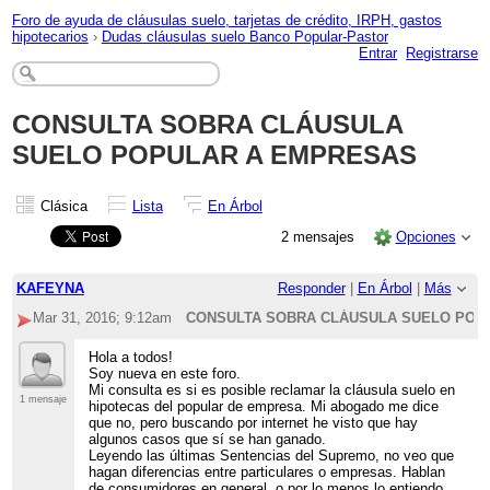
Foro de ayuda de cláusulas suelo, tarjetas de crédito, IRPH, gastos
hipotecarios
›
Dudas cláusulas suelo Banco Popular-Pastor
Entrar
Registrarse
CONSULTA SOBRA CLÁUSULA
SUELO POPULAR A EMPRESAS
Clásica
Lista
En Árbol
2 mensajes
Opciones
KAFEYNA
Responder
|
En Árbol
|
Más
Mar 31, 2016; 9:12am
CONSULTA SOBRA CLÁUSULA SUELO POP
Hola a todos!
Soy nueva en este foro.
Mi consulta es si es posible reclamar la cláusula suelo en
1 mensaje
hipotecas del popular de empresa. Mi abogado me dice
que no, pero buscando por internet he visto que hay
algunos casos que sí se han ganado.
Leyendo las últimas Sentencias del Supremo, no veo que
hagan diferencias entre particulares o empresas. Hablan
de consumidores en general, o por lo menos lo entiendo