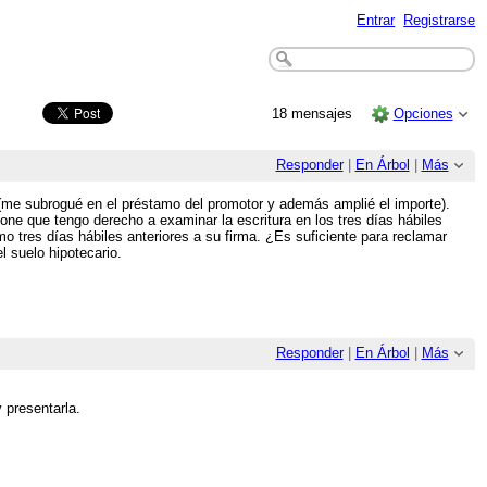
Entrar
Registrarse
18 mensajes
Opciones
Responder
|
En Árbol
|
Más
(me subrogué en el préstamo del promotor y además amplié el importe).
one que tengo derecho a examinar la escritura en los tres días hábiles
o tres días hábiles anteriores a su firma. ¿Es suficiente para reclamar
l suelo hipotecario.
Responder
|
En Árbol
|
Más
 presentarla.