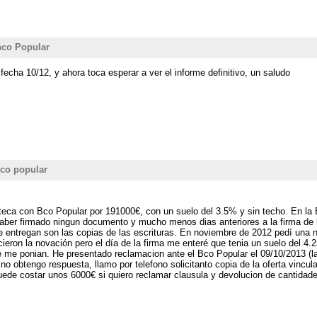
anco Popular
echa 10/12, y ahora toca esperar a ver el informe definitivo, un saludo
nco popular
oteca con Bco Popular por 191000€, con un suelo del 3.5% y sin techo. En 
ber firmado ningun documento y mucho menos dias anteriores a la firma de 
ntregan son las copias de las escrituras. En noviembre de 2012 pedí una 
on la novación pero el día de la firma me enteré que tenia un suelo del 4.
 me ponian. He presentado reclamacion ante el Bco Popular el 09/10/2013 (la
a no obtengo respuesta, llamo por telefono solicitanto copia de la oferta vi
ede costar unos 6000€ si quiero reclamar clausula y devolucion de cantidad