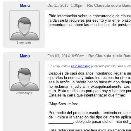
Manu
Dic 11, 2013; 1:30pm
Re: Clausula suelo Ban
Pide información sobre la concurrencia de clausula
la dan se la requieres por escrito y si en el p
precontractual sobre las condiciones del préstam
1 mensaje
Manu
Feb 03, 2014; 6:50am
Re: Clausula suelo Ban
En respuesta a
este mensaje
publicado por Cláusula suel
Después de casi dos años intentando llegar a un 
quitarles la nómina y todos los recibos ha otro 
esa la razón, lo habría hecho hace mucho tiemp
no reclamar ni judicial ni extrajudicialmente. 
está. Esta medida es pan para hoy y hambre par
2 mensajes
Esta es la carta que intentar hacer que firme:
“Muy Sres. míos:
Por medio del presente escrito, teniendo en cuen
del ‘límite a la variación del tipo de interés ap
____________, debiendo pasar dicho límite del
Esta reducción será efectiva exclusivamente p