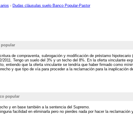
carios
›
Dudas cláusulas suelo Banco Popular-Pastor
 popular
critura de compraventa, subrogación y modificación de préstamo hipotecario 
2/2011. Tengo un suelo del 3% y un techo del 8%. En la oferta vinculante exp
sto, entiendo que la oferta vinculante se tendría que haber firmado como mínim
recho y que tipo de vía para proceder a la reclamación para la inaplicación de
co popular
hecho y en base también a la sentencia del Supremo.
inguna facilidad en eliminarla pero no pierdes nada por hacer la reclamación y