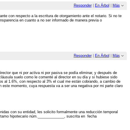
Responder
|
En Árbol
|
Más
lante con respecto a la escritura de otorgamiento ante el notario. Si no te
ransparencia en cuanto a no ser informado de manera previa o
Responder
|
En Árbol
|
Más
rector que ni por activa ni por pasiva se podía eliminar, y después de
cláusula suelo como le comenté al director en su día y si hubiese sido
os al 1.6%, con respecto al 3% el cual me están cobrando, a cambio de
en este momento, cuya respuesta va a ser una negativa por mi parte claro
enidas con su entidad, les solicito formalmente una reducción temporal
e préstamo hipotecario núm._____________, suscrita en fecha