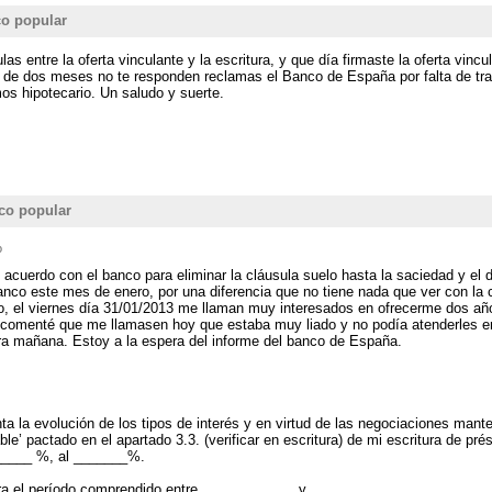
co popular
s entre la oferta vinculante y la escritura, y que día firmaste la oferta vincu
lazo de dos meses no te responden reclamas el Banco de España por falta de t
os hipotecario. Un saludo y suerte.
co popular
o
acuerdo con el banco para eliminar la cláusula suelo hasta la saciedad y el di
banco este mes de enero, por una diferencia que no tiene nada que ver con la 
o, el viernes día 31/01/2013 me llaman muy interesados en ofrecerme dos añ
Les comenté que me llamasen hoy que estaba muy liado y no podía atenderles 
a mañana. Estoy a la espera del informe del banco de España.
ta la evolución de los tipos de interés y en virtud de las negociaciones mant
licable’ pactado en el apartado 3.3. (verificar en escritura) de mi escritura d
 _____ %, al _______%.
ara el período comprendido entre ____________ y _______________.