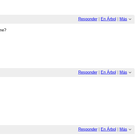
Responder
|
En Árbol
|
Más
rme?
Responder
|
En Árbol
|
Más
Responder
|
En Árbol
|
Más