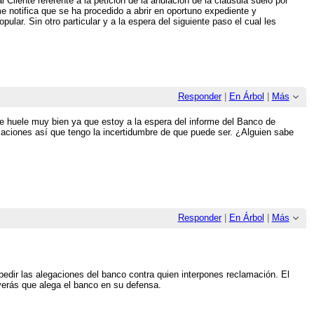
liente referente a la petición de la anulación de la cláusula suelo por
notifica que se ha procedido a abrir en oportuno expediente y
lar. Sin otro particular y a la espera del siguiente paso el cual les
Responder
|
En Árbol
|
Más
me huele muy bien ya que estoy a la espera del informe del Banco de
icaciones así que tengo la incertidumbre de que puede ser. ¿Alguien sabe
Responder
|
En Árbol
|
Más
edir las alegaciones del banco contra quien interpones reclamación. El
 verás que alega el banco en su defensa.