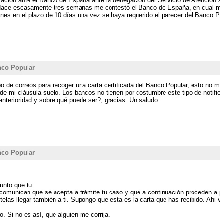
ación ante el Banco de España ante la denegación del Servicio de Atención al C
Hace escasamente tres semanas me contestó el Banco de España, en cual me 
es en el plazo de 10 días una vez se haya requerido el parecer del Banco Popu
anco Popular
bo de correos para recoger una carta certificada del Banco Popular, esto no 
 de mi cláusula suelo. Los bancos no tienen por costumbre este tipo de notif
 anterioridad y sobre qué puede ser?, gracias. Un saludo
anco Popular
unto que tu.
 comunican que se acepta a trámite tu caso y que a continuación proceden a p
elas llegar también a ti. Supongo que esta es la carta que has recibido. Ahi
. Si no es así, que alguien me corrija.