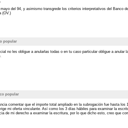
o
e mayo del 94, y asimismo transgrede los criterios interpretativos del Banco 
a (OV.)
o popular
ial no les obligue a anularlas todas o en tu caso particular obligue a anular l
.
co popular
ncia comentar que el importe total ampliado en la subrogación fue hasta los 1
rige mi oferta vinculante. Así como los 3 días hábiles para examinar la escrit
ncia de mi derecho a examinar la escritura, por lo que dicho esto, creo que c