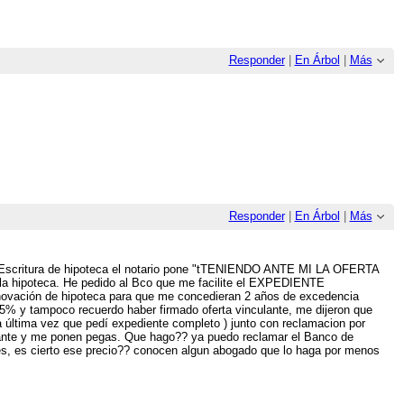
Responder
|
En Árbol
|
Más
Responder
|
En Árbol
|
Más
la Escritura de hipoteca el notario pone "tTENIENDO ANTE MI LA OFERTA
la hipoteca. He pedido al Bco que me facilite el EXPEDIENTE
novación de hipoteca para que me concedieran 2 años de excedencia
25% y tampoco recuerdo haber firmado oferta vinculante, me dijeron que
 última vez que pedí expediente completo ) junto con reclamacion por
nculante y me ponen pegas. Que hago?? ya puedo reclamar el Banco de
es, es cierto ese precio?? conocen algun abogado que lo haga por menos