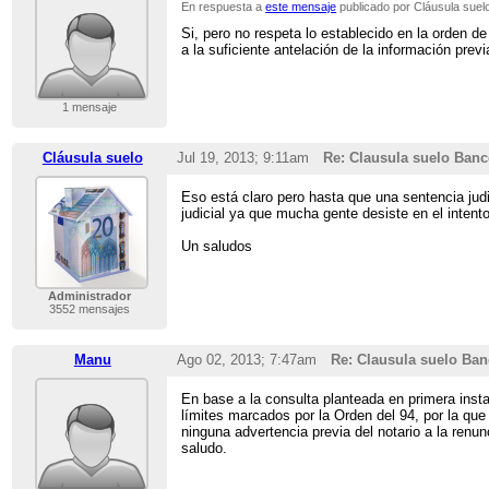
En respuesta a
este mensaje
publicado por Cláusula suel
Si, pero no respeta lo establecido en la orden d
a la suficiente antelación de la información previ
1 mensaje
Cláusula suelo
Jul 19, 2013; 9:11am
Re: Clausula suelo Banc
Eso está claro pero hasta que una sentencia judic
judicial ya que mucha gente desiste en el intento
Un saludos
Administrador
3552 mensajes
Manu
Ago 02, 2013; 7:47am
Re: Clausula suelo Ban
En base a la consulta planteada en primera insta
límites marcados por la Orden del 94, por la que 
ninguna advertencia previa del notario a la renu
saludo.