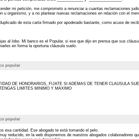
tender mi petición, me comprometo a renunciar a cuantas reclamaciones judic
ión u organismo, y a no plantear nuevas reclamaciones en relación con el men
uplicado de esta carta firmado por apoderado bastante, como acuse de recibo
ejas al lobo. Mi banco es el Popular, si ese que dijo en prensa que sus cláus
marles en forma la oportuna cláusula suelo.
co popular
IDAD DE HONORARIOS, FIJATE SI ADEMAS DE TENER CLAUSULA SUE
ENGAS LIMITES MINIMO Y MAXIMO
co popular
s esa cantidad. Ese abogado te está tomando el pelo.
 muy reducido, en la web disponemos de nuestros abogados colaboradores que