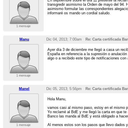
En septiembre sobre el día 11 presenté la reclam
transgredir asimismo la Orden de mayo del 94. 
asimismo formular las correspondientes alegacion
informaré os mando un cordial saludo.
1 mensaje
Manu
Dic 04, 2013; 7:00am
Re: Carta certificada B
Ayer día 3 de diciembre me llegó a casa un reci
España en referencia a la supresión o anulación
algo o a recibido este tipo de notificaciones con
1 mensaje
Manel
Dic 05, 2013; 5:56pm
Re: Carta certificada B
Hola Manu,
vamos casi al mismo paso, estoy en el mismo p
Yo reclamé al BdE y me llegó la carta en que te
Banco las manda al BdE y está obligado a hacert
Al menos estos son los pasos que llevo dados yo
1 mensaje