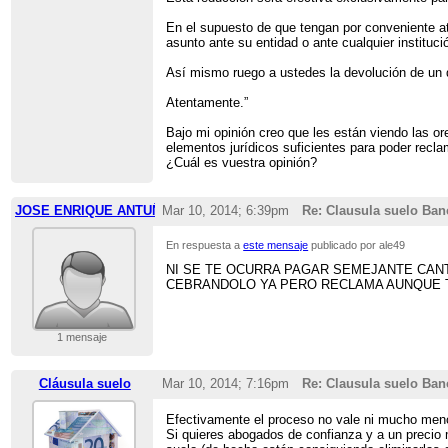
En el supuesto de que tengan por conveniente a
asunto ante su entidad o ante cualquier instituc
Así mismo ruego a ustedes la devolución de un d
Atentamente.”
Bajo mi opinión creo que les están viendo las or
elementos jurídicos suficientes para poder recla
¿Cuál es vuestra opinión?
JOSE ENRIQUE ANTUÑA LOPEZ
Mar 10, 2014; 6:39pm
Re: Clausula suelo Ban
En respuesta a
este mensaje
publicado por ale49
NI SE TE OCURRA PAGAR SEMEJANTE CANT
CEBRANDOLO YA PERO RECLAMA AUNQUE T
1 mensaje
Cláusula suelo
Mar 10, 2014; 7:16pm
Re: Clausula suelo Ban
Efectivamente el proceso no vale ni mucho meno
Si quieres abogados de confianza y a un precio