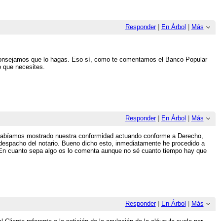
Responder
|
En Árbol
|
Más
 aconsejamos que lo hagas. Eso sí, como te comentamos el Banco Popular
o que necesites.
Responder
|
En Árbol
|
Más
y habíamos mostrado nuestra conformidad actuando conforme a Derecho,
l despacho del notario. Bueno dicho esto, inmediatamente he procedido a
En cuanto sepa algo os lo comenta aunque no sé cuanto tiempo hay que
Responder
|
En Árbol
|
Más