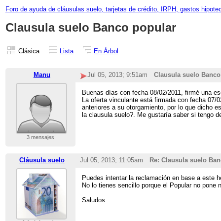
Foro de ayuda de cláusulas suelo, tarjetas de crédito, IRPH, gastos hipote
Clausula suelo Banco popular
Clásica
Lista
En Árbol
Manu
Jul 05, 2013; 9:51am
Clausula suelo Banco
Buenas días con fecha 08/02/2011, firmé una es
La oferta vinculante está firmada con fecha 07/0
anteriores a su otorgamiento, por lo que dicho e
la clausula suelo?. Me gustaría saber si tengo de
3 mensajes
Cláusula suelo
Jul 05, 2013; 11:05am
Re: Clausula suelo Ban
Puedes intentar la reclamación en base a este 
No lo tienes sencillo porque el Popular no pone n
Saludos