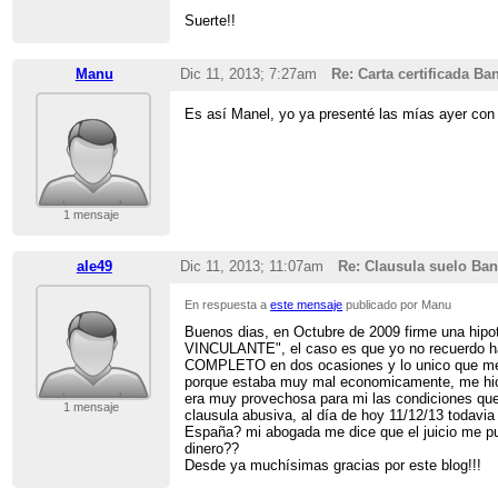
Suerte!!
Manu
Dic 11, 2013; 7:27am
Re: Carta certificada B
Es así Manel, yo ya presenté las mías ayer con f
1 mensaje
ale49
Dic 11, 2013; 11:07am
Re: Clausula suelo Ba
En respuesta a
este mensaje
publicado por Manu
Buenos dias, en Octubre de 2009 firme una hip
VINCULANTE", el caso es que yo no recuerdo ha
COMPLETO en dos ocasiones y lo unico que me e
porque estaba muy mal economicamente, me hicier
era muy provechosa para mi las condiciones que
1 mensaje
clausula abusiva, al día de hoy 11/12/13 todavi
España? mi abogada me dice que el juicio me pu
dinero??
Desde ya muchísimas gracias por este blog!!!