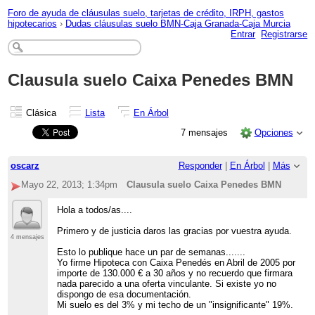
Foro de ayuda de cláusulas suelo, tarjetas de crédito, IRPH, gastos
hipotecarios
›
Dudas cláusulas suelo BMN-Caja Granada-Caja Murcia
Entrar
Registrarse
Clausula suelo Caixa Penedes BMN
Clásica
Lista
En Árbol
7 mensajes
Opciones
oscarz
Responder
|
En Árbol
|
Más
Mayo 22, 2013; 1:34pm
Clausula suelo Caixa Penedes BMN
Hola a todos/as....
Primero y de justicia daros las gracias por vuestra ayuda.
4 mensajes
Esto lo publique hace un par de semanas.......
Yo firme Hipoteca con Caixa Penedés en Abril de 2005 por
importe de 130.000 € a 30 años y no recuerdo que firmara
nada parecido a una oferta vinculante. Si existe yo no
dispongo de esa documentación.
Mi suelo es del 3% y mi techo de un "insignificante" 19%.