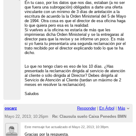
En tu caso, por los datos que nos das, estaban (a no ser
que fuera una subrogación) obligados a darte una oferta
vinculante con un mínimo de 3 días de antelación a la
escritura de acuerdo la la Orden Ministerial del 5 de Mayo
de 1994. Otra cosa es que el director de esa oficina haga
lo que quiera pero esa es la realidad.
Si vuelves a la oficina no estaría de más que les
imprimieras dicha Orden Ministerial y se la entregaras al
director para que la revise y se informe un poco. Es más
si yo fuera tu presentaría una segunda reclamación por el
trato recibido por el director explicando todo lo que te ha
dicho.
Lo que no tengo claro es eso de los 10 días. ¿Has
presentado la reclamación dirigida al servicio de atención
al cliente o sólo dirigida al Director? Debes dirigirla al
Servicio de Atención al Cliente (tardan un máximo de 2
meses en resolver la reclamación).
Saludos
oscarz
Responder
|
En Árbol
|
Más
Mayo 22, 2013; 10:26pm
Re: Clausula suelo Caixa Penedes BMN
Este mensaje fue actualizado el
Mayo 22, 2013; 10:38pm
.
Gracias por la respuesta.