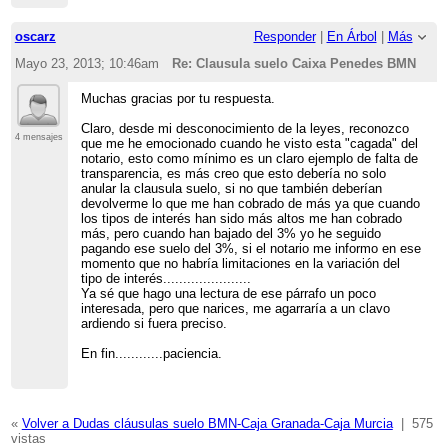
oscarz
Responder
|
En Árbol
|
Más
Mayo 23, 2013; 10:46am
Re: Clausula suelo Caixa Penedes BMN
Muchas gracias por tu respuesta.
Claro, desde mi desconocimiento de la leyes, reconozco
4 mensajes
que me he emocionado cuando he visto esta "cagada" del
notario, esto como mínimo es un claro ejemplo de falta de
transparencia, es más creo que esto debería no solo
anular la clausula suelo, si no que también deberían
devolverme lo que me han cobrado de más ya que cuando
los tipos de interés han sido más altos me han cobrado
más, pero cuando han bajado del 3% yo he seguido
pagando ese suelo del 3%, si el notario me informo en ese
momento que no habría limitaciones en la variación del
tipo de interés......................
Ya sé que hago una lectura de ese párrafo un poco
interesada, pero que narices, me agarraría a un clavo
ardiendo si fuera preciso.
En fin............paciencia.
«
Volver a Dudas cláusulas suelo BMN-Caja Granada-Caja Murcia
|
575
vistas