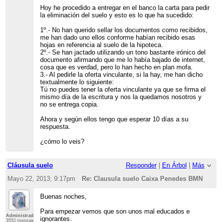
Hoy he procedido a entregar en el banco la carta para pedir
la eliminación del suelo y esto es lo que ha sucedido:
1º.- No han querido sellar los documentos como recibidos,
me han dado uno ellos conforme habían recibido esas
hojas en referencia al suelo de la hipoteca.
2º.- Se han jactado utilizando un tono bastante irónico del
documento afirmando que me lo había bajado de internet,
cosa que es verdad, pero lo han hecho en plan mofa.
3.- Al pedirle la oferta vinculante, si la hay, me han dicho
textualmente lo siguiente:
Tú no puedes tener la oferta vinculante ya que se firma el
mismo día de la escritura y nos la quedamos nosotros y
no se entrega copia.
Ahora y según ellos tengo que esperar 10 días a su
respuesta.
¿cómo lo veis?
Cláusula suelo
Responder
|
En Árbol
|
Más
Mayo 22, 2013; 9:17pm
Re: Clausula suelo Caixa Penedes BMN
Buenas noches,
Para empezar vemos que son unos mal educados e
Administrador
ignorantes.
3552 mensajes