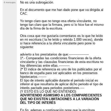
No es una subrogación.
4 mensajes
En el documento que me han dado pone que va dirigida al
CAC.
Yo tengo claro que no tengo esa oferta vinculante, no
tengo tan claro que la firmara, pero si lo hice fue el mismo
día de la firma de la escritura.
Otra cosa que me gustaría comentaros es lo que he leído
en mi escritura ( la he leído y releído 1.000 veces), donde
si hace referencia a la oferta vinculante pero pone lo
siguiente:
advierto a los prestatarios de que:--------------------
1ª.- Comparadas las condiciones financieras de la oferta
vinculante y las clausulas financieras de esta escritura no
hay diferencias entre ellas.-----------
2ª El indice de referencia es uno de los publicados por el
banco de españa para ser aplicados en los prestamos
hipotecarios.--------
El tipo de interés aplicable durante el periodo inicial es
inferior al que resultaría de aplicar dicho periodo el tipo de
interés pactado para periodos posteriores.----
(Y ESTO ES LO QUE NO ENTIENDO)
ADVIRTIENDO ASIMISMO A LOS COMPARECIENTES
QUE NO EXISTEN LIMITACIONES A LA VARIACIÓN
DEL TIPO DE INTERÉS
En fin, ademas a continuación pone que la escritura