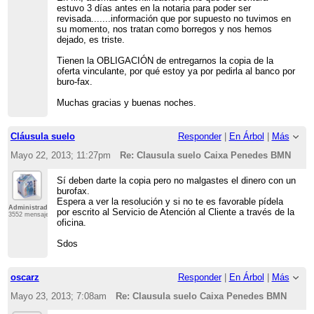
estuvo 3 días antes en la notaria para poder ser
revisada.......información que por supuesto no tuvimos en
su momento, nos tratan como borregos y nos hemos
dejado, es triste.
Tienen la OBLIGACIÓN de entregarnos la copia de la
oferta vinculante, por qué estoy ya por pedirla al banco por
buro-fax.
Muchas gracias y buenas noches.
Cláusula suelo
Responder
|
En Árbol
|
Más
Mayo 22, 2013; 11:27pm
Re: Clausula suelo Caixa Penedes BMN
Sí deben darte la copia pero no malgastes el dinero con un
burofax.
Espera a ver la resolución y si no te es favorable pídela
Administrador
por escrito al Servicio de Atención al Cliente a través de la
3552 mensajes
oficina.
Sdos
oscarz
Responder
|
En Árbol
|
Más
Mayo 23, 2013; 7:08am
Re: Clausula suelo Caixa Penedes BMN