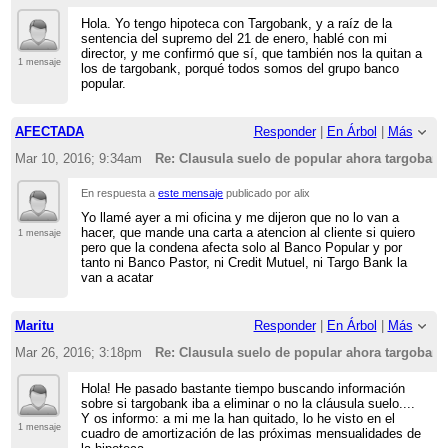
Hola. Yo tengo hipoteca con Targobank, y a raíz de la
sentencia del supremo del 21 de enero, hablé con mi
director, y me confirmó que sí, que también nos la quitan a
1 mensaje
los de targobank, porqué todos somos del grupo banco
popular.
AFECTADA
Responder
|
En Árbol
|
Más
Mar 10, 2016; 9:34am
Re: Clausula suelo de popular ahora targobank
En respuesta a
este mensaje
publicado por alix
Yo llamé ayer a mi oficina y me dijeron que no lo van a
hacer, que mande una carta a atencion al cliente si quiero
1 mensaje
pero que la condena afecta solo al Banco Popular y por
tanto ni Banco Pastor, ni Credit Mutuel, ni Targo Bank la
van a acatar
Maritu
Responder
|
En Árbol
|
Más
Mar 26, 2016; 3:18pm
Re: Clausula suelo de popular ahora targobank
Hola! He pasado bastante tiempo buscando información
sobre si targobank iba a eliminar o no la cláusula suelo....
Y os informo: a mi me la han quitado, lo he visto en el
1 mensaje
cuadro de amortización de las próximas mensualidades de