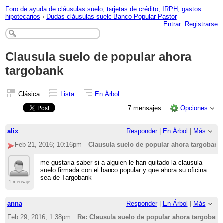
Foro de ayuda de cláusulas suelo, tarjetas de crédito, IRPH, gastos
hipotecarios
›
Dudas cláusulas suelo Banco Popular-Pastor
Entrar
Registrarse
Clausula suelo de popular ahora
targobank
Clásica
Lista
En Árbol
7 mensajes
Opciones
alix
Responder
|
En Árbol
|
Más
Feb 21, 2016; 10:16pm
Clausula suelo de popular ahora targobank
me gustaria saber si a alguien le han quitado la clausula
suelo firmada con el banco popular y que ahora su oficina
sea de Targobank
1 mensaje
anna
Responder
|
En Árbol
|
Más
Feb 29, 2016; 1:38pm
Re: Clausula suelo de popular ahora targobank