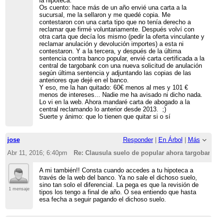
la hipoteca.
Os cuento: hace más de un año envié una carta a la
sucursal, me la sellaron y me quedé copia. Me
contestaron con una carta tipo que no tenía derecho a
reclamar que firmé voluntariamente. Después volví con
otra carta que decía los mismo (pedir la oferta vinculante y
reclamar anulación y devolución importes) a esta ni
contestaron. Y a la tercera, y después de la última
sentencia contra banco popular, envié carta certificada a la
central de targobank con una nueva solicitud de anulación
según última sentencia y adjuntando las copias de las
anteriores que dejé en el banco.
Y eso, me la han quitado: 60€ menos al mes y 101 €
menos de intereses... Nadie me ha avisado ni dicho nada.
Lo vi en la web. Ahora mandaré carta de abogado a la
central reclamando lo anterior desde 2013. ;)
Suerte y ánimo: que lo tienen que quitar si o sí
jose
Responder
|
En Árbol
|
Más
Abr 11, 2016; 6:40pm
Re: Clausula suelo de popular ahora targobank
A mi también!! Consta cuando accedes a tu hipoteca a
través de la web del banco. Ya no sale el dichoso suelo,
sino tan solo el diferencial. La pega es que la revisión de
1 mensaje
tipos los tengo a final de año. O sea entiendo que hasta
esa fecha a seguir pagando el dichoso suelo.