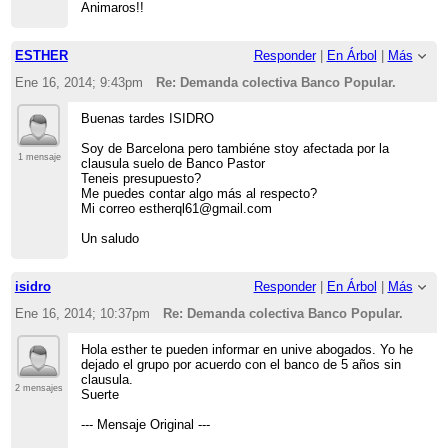
Animaros!!
ESTHER
Responder
|
En Árbol
|
Más
Ene 16, 2014; 9:43pm
Re: Demanda colectiva Banco Popular.
Buenas tardes ISIDRO
Soy de Barcelona pero tambiéne stoy afectada por la
1 mensaje
clausula suelo de Banco Pastor
Teneis presupuesto?
Me puedes contar algo más al respecto?
Mi correo estherql61@gmail.com
Un saludo
isidro
Responder
|
En Árbol
|
Más
Ene 16, 2014; 10:37pm
Re: Demanda colectiva Banco Popular.
Hola esther te pueden informar en unive abogados. Yo he
dejado el grupo por acuerdo con el banco de 5 años sin
clausula.
2 mensajes
Suerte
--- Mensaje Original ---