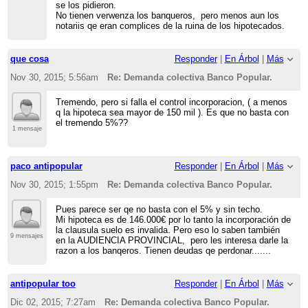
se los pidieron.
No tienen verwenza los banqueros, pero menos aun los
notariis qe eran complices de la ruina de los hipotecados.
que cosa
Responder
|
En Árbol
|
Más
Nov 30, 2015; 5:56am
Re: Demanda colectiva Banco Popular.
Tremendo, pero si falla el control incorporacion, ( a menos
q la hipoteca sea mayor de 150 mil ). Es que no basta con
el tremendo 5%??
1 mensaje
paco antipopular
Responder
|
En Árbol
|
Más
Nov 30, 2015; 1:55pm
Re: Demanda colectiva Banco Popular.
Pues parece ser qe no basta con el 5% y sin techo.
Mi hipoteca es de 146.000€ por lo tanto la incorporación de
la clausula suelo es invalida. Pero eso lo saben también
9 mensajes
en la AUDIENCIA PROVINCIAL, pero les interesa darle la
razon a los banqeros. Tienen deudas qe perdonar.......
antipopular too
Responder
|
En Árbol
|
Más
Dic 02, 2015; 7:27am
Re: Demanda colectiva Banco Popular.