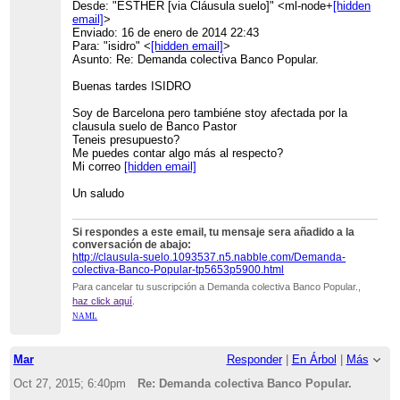
Desde: "ESTHER [via Cláusula suelo]" <ml-node+
[hidden
email]
>
Enviado: 16 de enero de 2014 22:43
Para: "isidro" <
[hidden email]
>
Asunto: Re: Demanda colectiva Banco Popular.
Buenas tardes ISIDRO
Soy de Barcelona pero tambiéne stoy afectada por la
clausula suelo de Banco Pastor
Teneis presupuesto?
Me puedes contar algo más al respecto?
Mi correo
[hidden email]
Un saludo
Si respondes a este email, tu mensaje sera añadido a la
conversación de abajo:
http://clausula-suelo.1093537.n5.nabble.com/Demanda-
colectiva-Banco-Popular-tp5653p5900.html
Para cancelar tu suscripción a Demanda colectiva Banco Popular.,
haz click aquí
.
NAML
Mar
Responder
|
En Árbol
|
Más
Oct 27, 2015; 6:40pm
Re: Demanda colectiva Banco Popular.