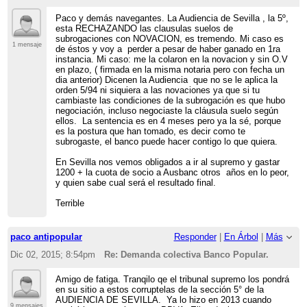
Paco y demás navegantes. La Audiencia de Sevilla , la 5º,
esta RECHAZANDO las clausulas suelos de
subrogaciones con NOVACION, es tremendo. Mi caso es
1 mensaje
de éstos y voy a perder a pesar de haber ganado en 1ra
instancia. Mi caso: me la colaron en la novacion y sin O.V
en plazo, ( firmada en la misma notaria pero con fecha un
dia anterior) Dicenen la Audiencia que no se le aplica la
orden 5/94 ni siquiera a las novaciones ya que si tu
cambiaste las condiciones de la subrogación es que hubo
negociación, incluso negociaste la cláusula suelo según
ellos. La sentencia es en 4 meses pero ya la sé, porque
es la postura que han tomado, es decir como te
subrogaste, el banco puede hacer contigo lo que quiera.
En Sevilla nos vemos obligados a ir al supremo y gastar
1200 + la cuota de socio a Ausbanc otros años en lo peor,
y quien sabe cual será el resultado final.
Terrible
paco antipopular
Responder
|
En Árbol
|
Más
Dic 02, 2015; 8:54pm
Re: Demanda colectiva Banco Popular.
Amigo de fatiga. Tranqilo qe el tribunal supremo los pondrá
en su sitio a estos corruptelas de la sección 5° de la
AUDIENCIA DE SEVILLA. Ya lo hizo en 2013 cuando
9 mensajes