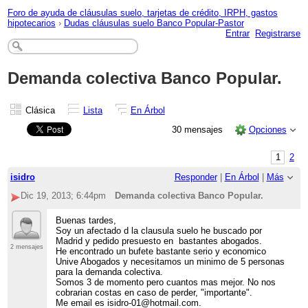
Foro de ayuda de cláusulas suelo, tarjetas de crédito, IRPH, gastos
hipotecarios
›
Dudas cláusulas suelo Banco Popular-Pastor
Entrar
Registrarse
Demanda colectiva Banco Popular.
Clásica
Lista
En Árbol
30 mensajes
Opciones
1
2
isidro
Responder
|
En Árbol
|
Más
Dic 19, 2013; 6:44pm
Demanda colectiva Banco Popular.
Buenas tardes,
Soy un afectado d la clausula suelo he buscado por
Madrid y pedido presuesto en bastantes abogados.
2 mensajes
He encontrado un bufete bastante serio y economico
Unive Abogados y necesitamos un minimo de 5 personas
para la demanda colectiva.
Somos 3 de momento pero cuantos mas mejor. No nos
cobrarian costas en caso de perder, "importante".
Me email es isidro-01@hotmail.com.