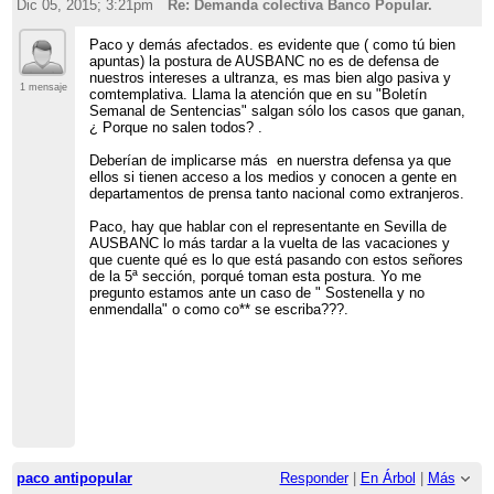
Dic 05, 2015; 3:21pm
Re: Demanda colectiva Banco Popular.
Paco y demás afectados. es evidente que ( como tú bien
apuntas) la postura de AUSBANC no es de defensa de
nuestros intereses a ultranza, es mas bien algo pasiva y
1 mensaje
comtemplativa. Llama la atención que en su "Boletín
Semanal de Sentencias" salgan sólo los casos que ganan,
¿ Porque no salen todos? .
Deberían de implicarse más en nuerstra defensa ya que
ellos si tienen acceso a los medios y conocen a gente en
departamentos de prensa tanto nacional como extranjeros.
Paco, hay que hablar con el representante en Sevilla de
AUSBANC lo más tardar a la vuelta de las vacaciones y
que cuente qué es lo que está pasando con estos señores
de la 5ª sección, porqué toman esta postura. Yo me
pregunto estamos ante un caso de " Sostenella y no
enmendalla" o como co** se escriba???.
paco antipopular
Responder
|
En Árbol
|
Más