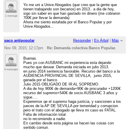
Yo me uni a Unive Abogados (que creo que la gente que
tienen trabajando son becarios) en 2013.. a dia de hoy,
sigo sin saber en que han gastado mi dinero (me cobraron
1 mensaje
700€ por llevar la demanda)
Ahora me siento estafada por el Banco Popular y por
Unive Abogados...
paco antipopular
Responder
|
En Árbol
|
Más
Nov 09, 2015; 12:17pm
Re: Demanda colectiva Banco Popular.
Buenas.
Pues yo con AUSBANC mi experiencia esta dejando
mucho que desear. Demanda iniciada en julio 2013.
9 mensajes
en junio 2014 sentencia favorable. Recurso del banco a la
AUDIENCIA PROVINCIAL DE SEVILLA, junio 2015,
ganada por el banco.
Julio 2015 OBLIGADO DE IR AL SOPREMO.
A dia de hoy 900€ de demanda+90€ de procurador +1200€
recurso del supremo+540€ de socio AUSBANC 3 años y
sigue.....
Esperemos qe el supremo haga justicia, y sancionen a los
jueces de la AP DE SEVILLA por temeridad y corrupcion.
pero el trato con el abogado qe lleva mi caso es FATAL.
Falta de información total.
no lo recomiendo a nadie.
En cambio desde esta página se hacen las cosas con
sentido comun.