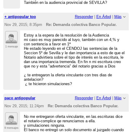
También en la audiencia provincial de SEVILLA?
+ antipopular too
Responder
|
En Árbol
|
Más
Nov 29, 2015; 8:35pm
Re: Demanda colectiva Banco Popular.
Estoy a la espera de la resolución de la Audiencia
mi caso es muy parecido al tuyo, también con un 4,% y
con sentencia a favor en 1ª
1 mensaje
He estado leyendo en el CENDOJ las sentencias de la
Seccion 5º de Sevilla y le dan importancia a esto de que el
Notario advirtiera sobre el tipo de interés en la escritura, le
dan una importancia tremenda. En fin n mi escritura creo
que no y esta "advertencia" del notario gracias a Dios
¿ te entregaron la oferta vinculante con tres dias de
antelacion?
¿ te hicieron simulaciones?
paco antipopular
Responder
|
En Árbol
|
Más
Nov 29, 2015; 11:24pm
Re: Demanda colectiva Banco Popular.
No me entregaron oferta vinculante, en las.escrituras dice
el notario-complice qe renunciamos a ella.
y simulaciones ninguna.
9 mensajes
El banco no entregó un solo documento al juzgado cuando