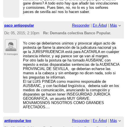
gane dinero? A todo esto hay que añadir las vinculaciones
y comisiones. Pues bien, no, no lo es y los señores
jueces de sevilla así nos lo hacen saber.
paco antipopular
Responder
|
En Árbol
|
Más
Dic 05, 2015; 2:10pm
Re: Demanda colectiva Banco Popular.
Yo creo qe deberiamos unirnos y provocar algun acto de
protesta qe llame la atención de la judicatura nacional ya
qe la JURISPRUDENCIA está para ACATARLA en cualqier
9 mensajes
instancia inferior, y aqi parece ser qe van al margen.
Por otro lado la postura qe ha tomado AUSBANC con
repesto a estas disparatadas sentencias de la AUDIENCIA
PROVINCIAL DE SEVILLA, qe deberian echarse las
manos a la cabeza y sin embargo no dicen nada, solo si
les pregustas te informan.
El tal LUIS PINEDA como maximo responsable de
AUSBANC, y con facilidad lingüística, deberia salir en los
medios de comunicación, anunciando la corrupción y
disparates qe hacen tener INSEGURIDAD JURIDICA
GEOGRAFICA, un asunto MUY GRAVE.
MOVAMOSNOS NOSOTROS COMO GRANDES
AFECTADOS....
antipopular too
Responder
|
En Árbol
|
Más