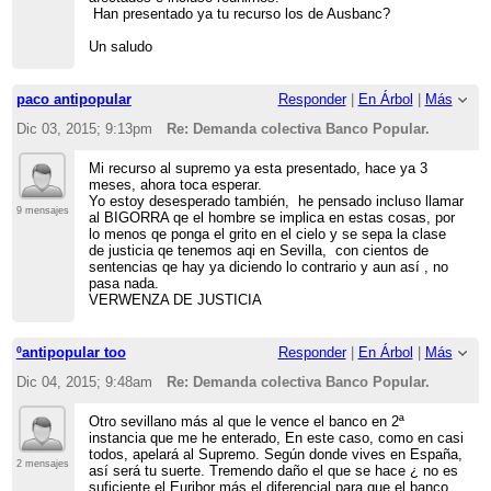
Han presentado ya tu recurso los de Ausbanc?
Un saludo
paco antipopular
Responder
|
En Árbol
|
Más
Dic 03, 2015; 9:13pm
Re: Demanda colectiva Banco Popular.
Mi recurso al supremo ya esta presentado, hace ya 3
meses, ahora toca esperar.
Yo estoy desesperado también, he pensado incluso llamar
9 mensajes
al BIGORRA qe el hombre se implica en estas cosas, por
lo menos qe ponga el grito en el cielo y se sepa la clase
de justicia qe tenemos aqi en Sevilla, con cientos de
sentencias qe hay ya diciendo lo contrario y aun así , no
pasa nada.
VERWENZA DE JUSTICIA
ºantipopular too
Responder
|
En Árbol
|
Más
Dic 04, 2015; 9:48am
Re: Demanda colectiva Banco Popular.
Otro sevillano más al que le vence el banco en 2ª
instancia que me he enterado, En este caso, como en casi
todos, apelará al Supremo. Según donde vives en España,
2 mensajes
así será tu suerte. Tremendo daño el que se hace ¿ no es
suficiente el Euribor más el diferencial para que el banco