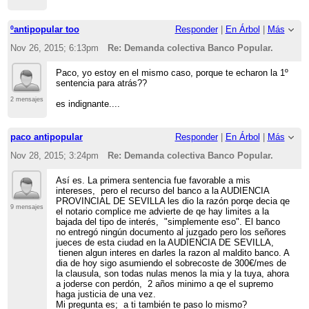
ºantipopular too
Responder
|
En Árbol
|
Más
Nov 26, 2015; 6:13pm
Re: Demanda colectiva Banco Popular.
Paco, yo estoy en el mismo caso, porque te echaron la 1º
sentencia para atrás??
2 mensajes
es indignante....
paco antipopular
Responder
|
En Árbol
|
Más
Nov 28, 2015; 3:24pm
Re: Demanda colectiva Banco Popular.
Así es. La primera sentencia fue favorable a mis
intereses, pero el recurso del banco a la AUDIENCIA
PROVINCIAL DE SEVILLA les dio la razón porqe decia qe
9 mensajes
el notario complice me advierte de qe hay limites a la
bajada del tipo de interés, "simplemente eso". El banco
no entregó ningún documento al juzgado pero los señores
jueces de esta ciudad en la AUDIENCIA DE SEVILLA,
tienen algun interes en darles la razon al maldito banco. A
dia de hoy sigo asumiendo el sobrecoste de 300€/mes de
la clausula, son todas nulas menos la mia y la tuya, ahora
a joderse con perdón, 2 años minimo a qe el supremo
haga justicia de una vez.
Mi pregunta es; a ti también te paso lo mismo?