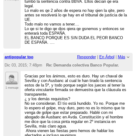
tumbó la sentencia contra BBVA. Ellos decian qe era
legal.
Lo malo es qe 2 años de espera no hay qien la qite, pero
antes se resolverá lo qe hay en el tribunal de justicia de la
UE.
Todo malo no vamos a tener....
Lo qe si te digo qe dios qiera qe gsnemos y entonces se
enterarà toda ESPAÑA.
EL BANCO PORQUE ES SIN DUDA EL PEOR BANCO
DE ESPAÑA. ....
antipopular too
Responder
|
En Árbol
|
Más
Dic 03, 2015; 7:48pm
Re: Demanda colectiva Banco Popular.
Gracias por los ánimos, esto es duro. Hay un chaval de
Sevilla y con Ausbanc al cual le han tirado la sentencia
estos de la 5ª, y todo porque según los jueces al tener la
1 mensaje
oferta vinculante firmada se demuestra que la cláusula es
transparente.
¿ y los demás requisitos?
No se consideran. El tío está hundido. Yo no. Porque me
lo espero el golpe, muy duro, pero no es lo mismo que te
venga de golpe que estar preparado. Hablé con mi
abogado de Ausbanc en Avda. Constitución y el hombre
me dice que la cosa pinta regular en 2º instancia en
Sevilla, más claro agua.
Ahora vienen las fiestas pero hemos de hablar los
afectados e incluso reunirnos.