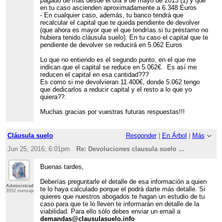
pagado de más desde el día 9 de mayo de 2013 (1) y que
en tu caso ascienden aproximadamente a 6.348 Euros
- En cualquier caso, además, tu banco tendrá que
recalcular el capital que te queda pendiente de devolver
(que ahora es mayor que el que tendrías si tu préstamo no
hubiera tenido cláusula suelo). En tu caso el capital que te
pendiente de devolver se reducirá en 5.062 Euros
Lo que no entiendo es el segundo punto, en el que me
indican que el capital se reduce en 5.062€. Es así me
reducen el capital en esa cantidad???
Es como si me devolvieran 11.400€, donde 5.062 tengo
que dedicarlos a reducir capital y el resto a lo que yo
quiera??.
Muchas gracias por vuestras futuras respuestas!!!
Cláusula suelo
Responder
|
En Árbol
|
Más
Jun 25, 2016; 6:01pm
Re: Devoluciones clausula suelo ...
Buenas tardes,
Deberías preguntarle el detalle de esa información a quien
Administrador
te lo haya calculado porque el podrá darte más detalle. Si
3552 mensajes
quieres que nuestros abogados te hagan un estudio de tu
caso para que te lo lleven te informarán en detalle de la
viabilidad. Para ello sólo debes enviar un email a
demandas@clausulasuelo.info