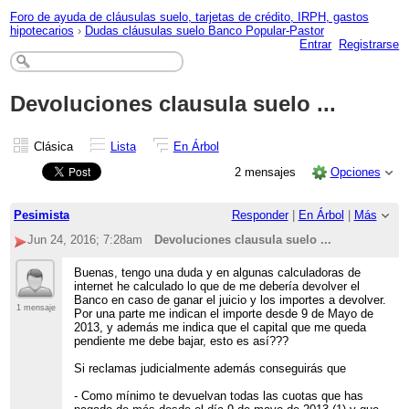
Foro de ayuda de cláusulas suelo, tarjetas de crédito, IRPH, gastos
hipotecarios
›
Dudas cláusulas suelo Banco Popular-Pastor
Entrar
Registrarse
Devoluciones clausula suelo ...
Clásica
Lista
En Árbol
2 mensajes
Opciones
Pesimista
Responder
|
En Árbol
|
Más
Jun 24, 2016; 7:28am
Devoluciones clausula suelo ...
Buenas, tengo una duda y en algunas calculadoras de
internet he calculado lo que de me debería devolver el
Banco en caso de ganar el juicio y los importes a devolver.
1 mensaje
Por una parte me indican el importe desde 9 de Mayo de
2013, y además me indica que el capital que me queda
pendiente me debe bajar, esto es así???
Si reclamas judicialmente además conseguirás que
- Como mínimo te devuelvan todas las cuotas que has