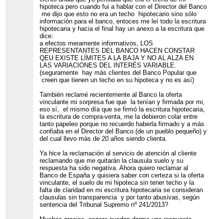
hipoteca pero cuando fui a hablar con el Director del Banco
me dijo que esto no era un techo hipotecario sino sólo
información para el banco, entoces me leí todo la escritura
hipotecaria y hacia el final hay un anexo a la escritura que
dice:
a efectos meramente informativos, LOS
REPRESENTANTES DEL BANCO HACEN CONSTAR
QEU EXISTE LÍMITES A LA BAJA Y NO AL ALZA EN
LAS VARIACIONES DEL INTERÉS VARIABLE.
(seguramente hay más clientes del Banco Popular que
creen que tienen un techo en su hipoteca y no es así)
También reclamé recientemente al Banco la oferta
vinculante mi sorpresa fue que la tenían y firmada por mi,
eso sí, el mismo día que se firmó la escritura hipotecaria,
la escritura de compra-venta, me la debieron colar entre
tanto papeleo porque no recuerdo haberla firmado y a más
confiaba en el Director del Banco (de un pueblo pequeño) y
del cual llevo más de 20 años siendo clienta.
Ya hice la reclamación al servicio de atención al cliente
reclamando que me quitarán la clausula suelo y su
respuesta ha sido negativa. Ahora quiero reclamar al
Banco de España y quisiera saber con certeza si la oferta
vinculante, el suelo de mi hipoteca sin tener techo y la
falta de claridad en mi escritura hipotecaria se consideran
clausulas sin transparencia y por tanto abusivas, según
sentencia del Tribunal Supremo nº 241/2013?