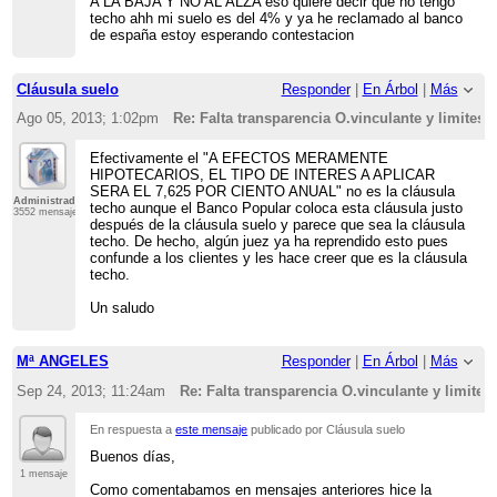
A LA BAJA Y NO AL ALZA eso quiere decir que no tengo
techo ahh mi suelo es del 4% y ya he reclamado al banco
de españa estoy esperando contestacion
Cláusula suelo
Responder
|
En Árbol
|
Más
Ago 05, 2013; 1:02pm
Re: Falta transparencia O.vinculante y limites 
Efectivamente el "A EFECTOS MERAMENTE
HIPOTECARIOS, EL TIPO DE INTERES A APLICAR
SERA EL 7,625 POR CIENTO ANUAL" no es la cláusula
Administrador
techo aunque el Banco Popular coloca esta cláusula justo
3552 mensajes
después de la cláusula suelo y parece que sea la cláusula
techo. De hecho, algún juez ya ha reprendido esto pues
confunde a los clientes y les hace creer que es la cláusula
techo.
Un saludo
Mª ANGELES
Responder
|
En Árbol
|
Más
Sep 24, 2013; 11:24am
Re: Falta transparencia O.vinculante y limites
En respuesta a
este mensaje
publicado por Cláusula suelo
Buenos días,
1 mensaje
Como comentabamos en mensajes anteriores hice la