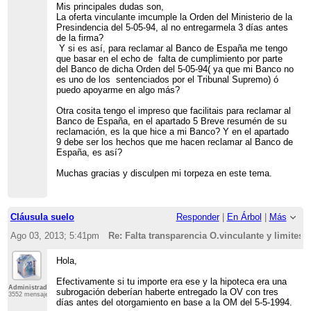
Mis principales dudas son,
La oferta vinculante imcumple la Orden del Ministerio de la
Presindencia del 5-05-94, al no entregarmela 3 días antes
de la firma?
Y si es así, para reclamar al Banco de España me tengo
que basar en el echo de falta de cumplimiento por parte
del Banco de dicha Orden del 5-05-94( ya que mi Banco no
es uno de los sentenciados por el Tribunal Supremo) ó
puedo apoyarme en algo más?
Otra cosita tengo el impreso que facilitais para reclamar al
Banco de España, en el apartado 5 Breve resumén de su
reclamación, es la que hice a mi Banco? Y en el apartado
9 debe ser los hechos que me hacen reclamar al Banco de
España, es así?
Muchas gracias y disculpen mi torpeza en este tema.
Cláusula suelo
Responder
|
En Árbol
|
Más
Ago 03, 2013; 5:41pm
Re: Falta transparencia O.vinculante y limites 
Hola,
Efectivamente si tu importe era ese y la hipoteca era una
Administrador
subrogación deberían haberte entregado la OV con tres
3552 mensajes
días antes del otorgamiento en base a la OM del 5-5-1994.