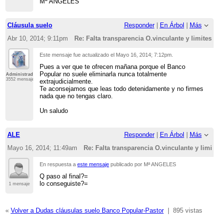
Mª ANGELES
Cláusula suelo
Responder
|
En Árbol
|
Más
Abr 10, 2014; 9:11pm
Re: Falta transparencia O.vinculante y limites 
Este mensaje fue actualizado el
Mayo 16, 2014; 7:12pm
.
Pues a ver que te ofrecen mañana porque el Banco
Popular no suele eliminarla nunca totalmente
Administrador
3552 mensajes
extrajudicialmente.
Te aconsejamos que leas todo detenidamente y no firmes
nada que no tengas claro.
Un saludo
ALE
Responder
|
En Árbol
|
Más
Mayo 16, 2014; 11:49am
Re: Falta transparencia O.vinculante y limit
En respuesta a
este mensaje
publicado por Mª ANGELES
Q paso al final?=
lo conseguiste?=
1 mensaje
«
Volver a Dudas cláusulas suelo Banco Popular-Pastor
|
895 vistas