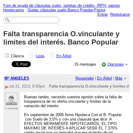
Foro de ayuda de cláusulas suelo, tarjetas de crédito, IRPH, gastos
hipotecarios
›
Dudas cláusulas suelo Banco Popular-Pastor
Entrar
Registrarse
Falta transparencia O.vinculante y
limites del interés. Banco Popular
Clásica
Lista
En Árbol
15 mensajes
Opciones
Mª ANGELES
Responder
|
En Árbol
|
Más
Jul 31, 2013; 8:50pm
Falta transparencia O.vinculante y limites de
Buenas tardes, necesito vuestra opinión sobre la falta de
trasparencia de mi oferta vinculante y limites de la
variación del interés.
1 mensaje
En septiembre de 2005 firme Hipoteca Con el B. Popular
con Suelo de 3,5% y con una clausula que dice: A
EFECTOS MERAMENTE HIPOTECARIOS, EL TIPO
MÁXIMO DE INTERÉS A APLICAR SERÁ EL 7.375%
ciento anual que yo pensaba que era el techo de mi