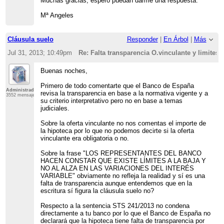
Muchas gracias, espero puedan darme una respuesta.
Mª Angeles
Cláusula suelo
Responder
|
En Árbol
|
Más
Jul 31, 2013; 10:49pm
Re: Falta transparencia O.vinculante y limites 
Buenas noches,
Primero de todo comentarte que el Banco de España
Administrador
revisa la transparencia en base a la normativa vigente y a
3552 mensajes
su criterio interpretativo pero no en base a temas
judiciales.
Sobre la oferta vinculante no nos comentas el importe de
la hipoteca por lo que no podemos decirte si la oferta
vinculante era obligatoria o no.
Sobre la frase "LOS REPRESENTANTES DEL BANCO
HACEN CONSTAR QUE EXISTE LÍMITES A LA BAJA Y
NO AL ALZA EN LAS VARIACIONES DEL INTERÉS
VARIABLE" obviamente no refleja la realidad y sí es una
falta de transparencia aunque entendemos que en la
escritura sí figura la cláusula suelo no?
Respecto a la sentencia STS 241/2013 no condena
directamente a tu banco por lo que el Banco de España no
declarará que la hipoteca tiene falta de transparencia por