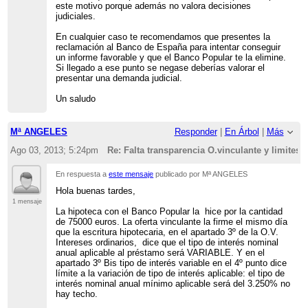
este motivo porque además no valora decisiones
judiciales.
En cualquier caso te recomendamos que presentes la
reclamación al Banco de España para intentar conseguir
un informe favorable y que el Banco Popular te la elimine.
Si llegado a ese punto se negase deberías valorar el
presentar una demanda judicial.
Un saludo
Mª ANGELES
Responder
|
En Árbol
|
Más
Ago 03, 2013; 5:24pm
Re: Falta transparencia O.vinculante y limites 
En respuesta a
este mensaje
publicado por Mª ANGELES
Hola buenas tardes,
1 mensaje
La hipoteca con el Banco Popular la hice por la cantidad
de 75000 euros. La oferta vinculante la firme el mismo día
que la escritura hipotecaria, en el apartado 3º de la O.V.
Intereses ordinarios, dice que el tipo de interés nominal
anual aplicable al préstamo será VARIABLE. Y en el
apartado 3º Bis tipo de interés variable en el 4º punto dice
límite a la variación de tipo de interés aplicable: el tipo de
interés nominal anual mínimo aplicable será del 3.250% no
hay techo.