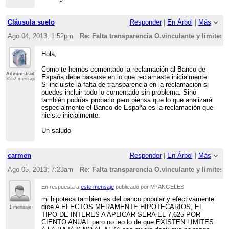
Cláusula suelo
Responder
|
En Árbol
|
Más
Ago 04, 2013; 1:52pm
Re: Falta transparencia O.vinculante y limites 
Hola,
Como te hemos comentado la reclamación al Banco de
Administrador
España debe basarse en lo que reclamaste inicialmente.
3552 mensajes
Si incluiste la falta de transparencia en la reclamación si
puedes incluir todo lo comentado sin problema. Sinó
también podrías probarlo pero piensa que lo que analizará
especialmente el Banco de España es la reclamación que
hiciste inicialmente.
Un saludo
carmen
Responder
|
En Árbol
|
Más
Ago 05, 2013; 7:23am
Re: Falta transparencia O.vinculante y limites 
En respuesta a
este mensaje
publicado por Mª ANGELES
mi hipoteca tambien es del banco popular y efectivamente
dice A EFECTOS MERAMENTE HIPOTECARIOS, EL
1 mensaje
TIPO DE INTERES A APLICAR SERA EL 7,625 POR
CIENTO ANUAL pero no leo lo de que EXISTEN LIMITES