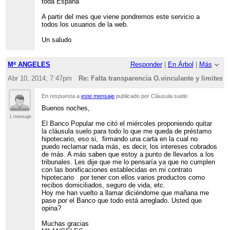
toda España
A partir del mes que viene pondremos este servicio a
todos los usuarios de la web.
Un saludo
Mª ANGELES
Responder
|
En Árbol
|
Más
Abr 10, 2014; 7:47pm
Re: Falta transparencia O.vinculante y limites 
En respuesta a
este mensaje
publicado por Cláusula suelo
Buenos noches,
1 mensaje
El Banco Popular me citó el miércoles proponiendo quitar
la cláusula suelo para todo lo que me queda de préstamo
hipotecario, eso si, firmando una carta en la cual no
puedo reclamar nada más, es decir, los intereses cobrados
de más. A más saben que estoy a punto de llevarlos a los
tribunales. Les dije que me lo pensaría ya que no cumplen
con las bonificaciones establecidas en mi contrato
hipotecario por tener con ellos varios productos como
recibos domiciliados, seguro de vida, etc.
Hoy me han vuelto a llamar diciéndome que mañana me
pase por el Banco que todo está arreglado. Usted que
opina?
Muchas gracias