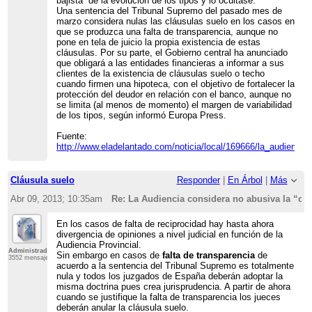
bajista” de la evolución de los tipos y lo ocultase.
Una sentencia del Tribunal Supremo del pasado mes de
marzo considera nulas las cláusulas suelo en los casos en
que se produzca una falta de transparencia, aunque no
pone en tela de juicio la propia existencia de estas
cláusulas. Por su parte, el Gobierno central ha anunciado
que obligará a las entidades financieras a informar a sus
clientes de la existencia de cláusulas suelo o techo
cuando firmen una hipoteca, con el objetivo de fortalecer la
protección del deudor en relación con el banco, aunque no
se limita (al menos de momento) el margen de variabilidad
de los tipos, según informó Europa Press.
Fuente:
http://www.eladelantado.com/noticia/local/169666/la_audi
Cláusula suelo
Responder
|
En Árbol
|
Más
Abr 09, 2013; 10:35am
Re: La Audiencia considera no abusiva la “cl
En los casos de falta de reciprocidad hay hasta ahora
divergencia de opiniones a nivel judicial en función de la
Audiencia Provincial.
Administrador
Sin embargo en casos de
falta de transparencia
de
3552 mensajes
acuerdo a la sentencia del Tribunal Supremo es totalmente
nula y todos los juzgados de España deberán adoptar la
misma doctrina pues crea jurisprudencia. A partir de ahora
cuando se justifique la falta de transparencia los jueces
deberán anular la cláusula suelo.