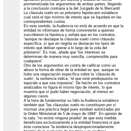
pormenorizada los argumentos de ambas partes, llegando
a la conclusión contraria a la del Juzgado de lo Mercantil.
La cláusula suelo en un préstamo hipotecario establece
cual será el tipo mínimo de interés que se liquidará en las
correspondientes cuotas.
En este sentido, la Audiencia no está de acuerdo en que la
entidad no informase de forma conveniente a quienes
suscribieron la hipoteca y señala que en los contratos,
“aunque no destaque la cláusula suelo como cláusula
específica, sí que en negrita se destacan los tipos de
interés que debían operar a lo largo de la vida del
préstamo”. Es más, añade que “los intereses se
determinan de manera muy sencilla, comprensible para
cualquiera”.
Otro de los argumentos en contra de calificar como un
abuso la forma de obrar de la entidad es que, aunque no
hubo una negociación específica sobre la ‘cláusula de
suelo’, la sentencia indica; “el que esté predispuesta no
equivale a que sea impuesta”. De hecho en los contratos
analizados no figura el mismo tipo de interés, lo que
muestra que sí pudo haber negociación, al menos en
algunos casos.
A la hora de fundamentar su fallo la Audiencia establece
también que “las cláusulas suelo no constituyen por sí
mismas una práctica ilegal pues estaban autorizadas por
la Orden Ministerial de 5 de mayo de 1994”. En opinión de
la sala, “no existe ninguna prueba” de que esta medida
beneficiara exclusivamente a la entidad financiera ni que
ésta conociese “la tendencia desproporcionadamente