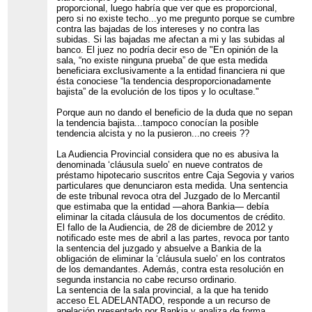
proporcional, luego habría que ver que es proporcional,
pero si no existe techo...yo me pregunto porque se cumbre
contra las bajadas de los intereses y no contra las
subidas. Si las bajadas me afectan a mi y las subidas al
banco. El juez no podría decir eso de "En opinión de la
sala, “no existe ninguna prueba” de que esta medida
beneficiara exclusivamente a la entidad financiera ni que
ésta conociese “la tendencia desproporcionadamente
bajista” de la evolución de los tipos y lo ocultase."
Porque aun no dando el beneficio de la duda que no sepan
la tendencia bajista...tampoco conocían la posible
tendencia alcista y no la pusieron...no creeis ??
La Audiencia Provincial considera que no es abusiva la
denominada ‘cláusula suelo’ en nueve contratos de
préstamo hipotecario suscritos entre Caja Segovia y varios
particulares que denunciaron esta medida. Una sentencia
de este tribunal revoca otra del Juzgado de lo Mercantil
que estimaba que la entidad —ahora Bankia— debía
eliminar la citada cláusula de los documentos de crédito.
El fallo de la Audiencia, de 28 de diciembre de 2012 y
notificado este mes de abril a las partes, revoca por tanto
la sentencia del juzgado y absuelve a Bankia de la
obligación de eliminar la ‘cláusula suelo’ en los contratos
de los demandantes. Además, contra esta resolución en
segunda instancia no cabe recurso ordinario.
La sentencia de la sala provincial, a la que ha tenido
acceso EL ADELANTADO, responde a un recurso de
apelación presentado por Bankia y analiza de forma