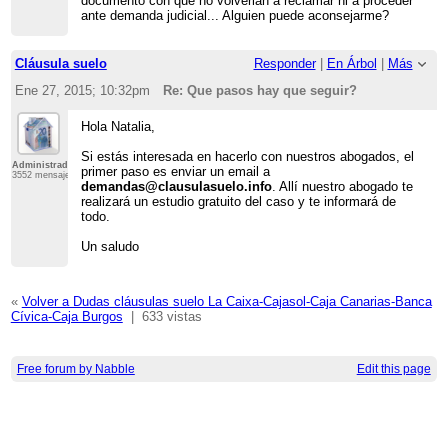
documento con que no volverian a reclamar ni a proceder
ante demanda judicial... Alguien puede aconsejarme?
Cláusula suelo
Responder
|
En Árbol
|
Más
Ene 27, 2015; 10:32pm
Re: Que pasos hay que seguir?
Hola Natalia,
Si estás interesada en hacerlo con nuestros abogados, el
Administrador
primer paso es enviar un email a
3552 mensajes
demandas@clausulasuelo.info
. Allí nuestro abogado te
realizará un estudio gratuito del caso y te informará de
todo.
Un saludo
«
Volver a Dudas cláusulas suelo La Caixa-Cajasol-Caja Canarias-Banca
Cívica-Caja Burgos
|
633 vistas
Free forum by Nabble
Edit this page