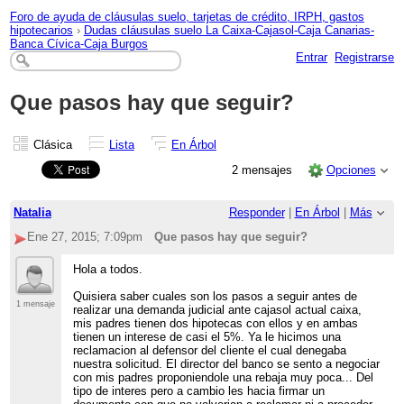
Foro de ayuda de cláusulas suelo, tarjetas de crédito, IRPH, gastos
hipotecarios
›
Dudas cláusulas suelo La Caixa-Cajasol-Caja Canarias-
Banca Cívica-Caja Burgos
Entrar
Registrarse
Que pasos hay que seguir?
Clásica
Lista
En Árbol
2 mensajes
Opciones
Natalia
Responder
|
En Árbol
|
Más
Ene 27, 2015; 7:09pm
Que pasos hay que seguir?
Hola a todos.
Quisiera saber cuales son los pasos a seguir antes de
1 mensaje
realizar una demanda judicial ante cajasol actual caixa,
mis padres tienen dos hipotecas con ellos y en ambas
tienen un interese de casi el 5%. Ya le hicimos una
reclamacion al defensor del cliente el cual denegaba
nuestra solicitud. El director del banco se sento a negociar
con mis padres proponiendole una rebaja muy poca... Del
tipo de interes pero a cambio les hacia firmar un