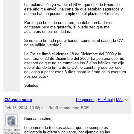
La reclamación ya va por el BDE, que el 2 de Enero de
este año me envió una carta de que estaban saturados y
que no habían podido cumplir con el plazo de 4 meses.
Por lo que he leído en el foro, no deberían tardar en
contestar pero me gustaría, si puede ser, que me
aclararais un par de dudas:
Si no está firmada por el banco, como es el caso ¿la OV
no es válida, verdad?
La OV se firmó el viernes 18 de Diciembre del 2009 y la
escritura el 23 de Diciembre del 2009. La persona que me
asesoró de que no se cumplían los 3 días hábiles me dijo
que el día de la firma de la OV no cuenta, y que por eso
no llegan a pasar esos 3 días hasta la firma de la escritura
¿es correcto?
Saludos.
Cláusula suelo
Responder
|
En Árbol
|
Más
Feb 15, 2014; 10:06pm
Re: Reclamación BDE
Buenas noches,
Lo primero de todo es aclarar que no siempre es
Administrador
obligatoria la oferta vinculante, por ejemplo en las
3552 mensajes