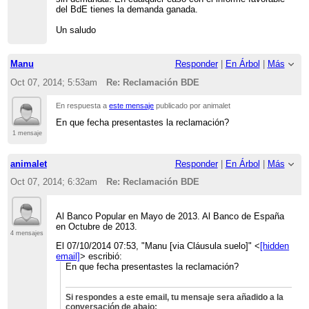
del BdE tienes la demanda ganada.
Un saludo
Manu
Responder
|
En Árbol
|
Más
Oct 07, 2014; 5:53am
Re: Reclamación BDE
En respuesta a
este mensaje
publicado por animalet
En que fecha presentastes la reclamación?
1 mensaje
animalet
Responder
|
En Árbol
|
Más
Oct 07, 2014; 6:32am
Re: Reclamación BDE
Al Banco Popular en Mayo de 2013. Al Banco de España
en Octubre de 2013.
4 mensajes
El 07/10/2014 07:53, "Manu [via Cláusula suelo]" <
[hidden
email]
> escribió:
En que fecha presentastes la reclamación?
Si respondes a este email, tu mensaje sera añadido a la
conversación de abajo: