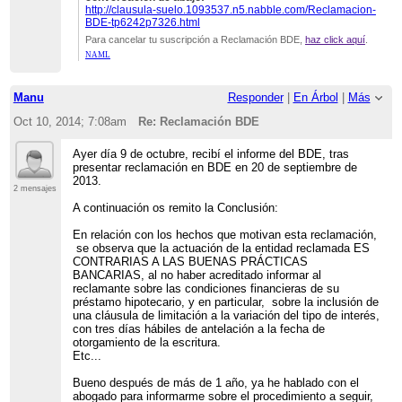
http://clausula-suelo.1093537.n5.nabble.com/Reclamacion-
BDE-tp6242p7326.html
Para cancelar tu suscripción a Reclamación BDE,
haz click aquí
.
NAML
Manu
Responder
|
En Árbol
|
Más
Oct 10, 2014; 7:08am
Re: Reclamación BDE
Ayer día 9 de octubre, recibí el informe del BDE, tras
presentar reclamación en BDE en 20 de septiembre de
2013.
2 mensajes
A continuación os remito la Conclusión:
En relación con los hechos que motivan esta reclamación,
se observa que la actuación de la entidad reclamada ES
CONTRARIAS A LAS BUENAS PRÁCTICAS
BANCARIAS, al no haber acreditado informar al
reclamante sobre las condiciones financieras de su
préstamo hipotecario, y en particular, sobre la inclusión de
una cláusula de limitación a la variación del tipo de interés,
con tres días hábiles de antelación a la fecha de
otorgamiento de la escritura.
Etc...
Bueno después de más de 1 año, ya he hablado con el
abogado para informarme sobre el procedimiento a seguir,