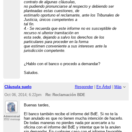
contrato de algunas cláusulas,
no pudiendo pronunciarse al respecto y debiendo ser
planteadas estas cuestiones, de
estimarlo oportuno el reclamante, ante los Tribunales de
Justicia, únicos competentes a
tal fin.
4.- Se recuerda que este informe no es susceptible de
recurso ni ulterior tramitación en
esta sede, dejando a salvo los derechos de los
particulares para proceder en la forma
que estimen conveniente a sus intereses ante la
jurisdicción competente.
¿Hablo con el banco o procedo a demandar?
Saludos.
Cláusula suelo
Responder
|
En Árbol
|
Más
Oct 06, 2014; 6:22pm
Re: Reclamación BDE
Buenas tardes,
El banco también recibe el informe del BdE. Si no te la
Administrador
han anulado es que no tienen mucha intención de hacerlo.
3552 mensajes
De todas maneras no pierdes nada por acercarte a tu
oficina con el informe del BdE y intentar que te la anulen
sin demandar. En cualquier caso con el informe favorable