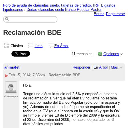
Foro de ayuda de cláusulas suelo, tarjetas de crédito, IRPH, gastos
hipotecarios
›
Dudas cláusulas suelo Banco Popular-Pastor
Entrar
Registrarse
Reclamación BDE
Clásica
Lista
En Árbol
11 mensajes
Opciones
animalet
Responder
|
En Árbol
|
Más
Feb 15, 2014; 7:35pm
Reclamación BDE
Hola,
Tengo una cláusula suelo del 2,5% y empecé el proceso
4 mensajes
de reclamación al ver que mi oferta vinculante no estaba
firmada por nadie del Banco Popular (sólo por mi esposa y
yo). Además de esto, indiqué que no se especificaba el
techo en la OV (que sí consta en la escritura) y que la OV
se firmó el viernes 18 de Diciembre del 2009 y la escritura
el 23 de Diciembre del 2009, no habiendo pasado los 3
días hábiles estipulados.