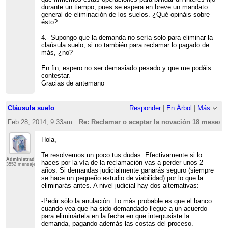
durante un tiempo, pues se espera en breve un mandato
general de eliminación de los suelos. ¿Qué opináis sobre
ésto?
4.- Supongo que la demanda no sería solo para eliminar la
claúsula suelo, si no también para reclamar lo pagado de
más, ¿no?
En fin, espero no ser demasiado pesado y que me podáis
contestar.
Gracias de antemano
Cláusula suelo
Responder
|
En Árbol
|
Más
Feb 28, 2014; 9:33am
Re: Reclamar o aceptar la novación 18 meses?
Hola,
Te resolvemos un poco tus dudas. Efectivamente si lo
Administrador
haces por la vía de la reclamación vas a perder unos 2
3552 mensajes
años. Si demandas judicialmente ganarás seguro (siempre
se hace un pequeño estudio de viabilidad) por lo que la
eliminarás antes. A nivel judicial hay dos alternativas:
-Pedir sólo la anulación: Lo más probable es que el banco
cuando vea que ha sido demandado llegue a un acuerdo
para eliminártela en la fecha en que interpusiste la
demanda, pagando además las costas del proceso.