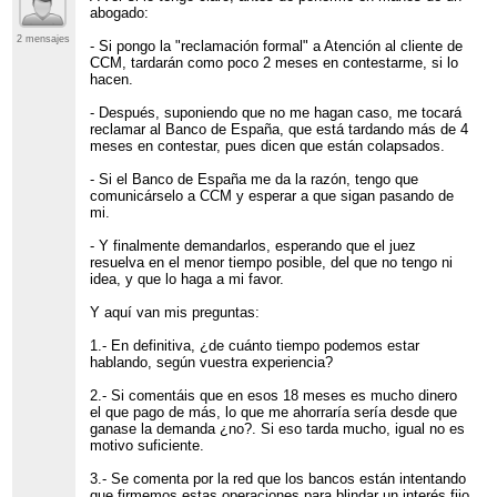
abogado:
2 mensajes
- Si pongo la "reclamación formal" a Atención al cliente de
CCM, tardarán como poco 2 meses en contestarme, si lo
hacen.
- Después, suponiendo que no me hagan caso, me tocará
reclamar al Banco de España, que está tardando más de 4
meses en contestar, pues dicen que están colapsados.
- Si el Banco de España me da la razón, tengo que
comunicárselo a CCM y esperar a que sigan pasando de
mi.
- Y finalmente demandarlos, esperando que el juez
resuelva en el menor tiempo posible, del que no tengo ni
idea, y que lo haga a mi favor.
Y aquí van mis preguntas:
1.- En definitiva, ¿de cuánto tiempo podemos estar
hablando, según vuestra experiencia?
2.- Si comentáis que en esos 18 meses es mucho dinero
el que pago de más, lo que me ahorraría sería desde que
ganase la demanda ¿no?. Si eso tarda mucho, igual no es
motivo suficiente.
3.- Se comenta por la red que los bancos están intentando
que firmemos estas operaciones para blindar un interés fijo