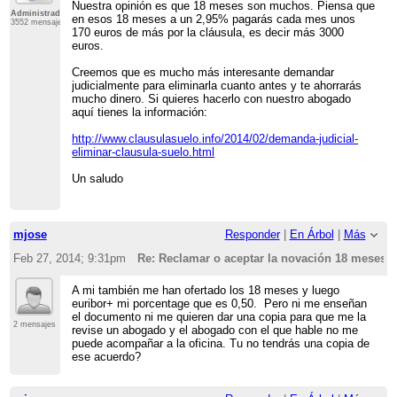
Nuestra opinión es que 18 meses son muchos. Piensa que
Administrador
en esos 18 meses a un 2,95% pagarás cada mes unos
3552 mensajes
170 euros de más por la cláusula, es decir más 3000
euros.
Creemos que es mucho más interesante demandar
judicialmente para eliminarla cuanto antes y te ahorrarás
mucho dinero. Si quieres hacerlo con nuestro abogado
aquí tienes la información:
http://www.clausulasuelo.info/2014/02/demanda-judicial-
eliminar-clausula-suelo.html
Un saludo
mjose
Responder
|
En Árbol
|
Más
Feb 27, 2014; 9:31pm
Re: Reclamar o aceptar la novación 18 meses?
A mi también me han ofertado los 18 meses y luego
euribor+ mi porcentage que es 0,50. Pero ni me enseñan
el documento ni me quieren dar una copia para que me la
2 mensajes
revise un abogado y el abogado con el que hable no me
puede acompañar a la oficina. Tu no tendrás una copia de
ese acuerdo?