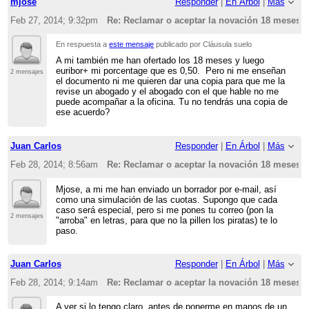
mjose
Responder
|
En Árbol
|
Más
Feb 27, 2014; 9:32pm
Re: Reclamar o aceptar la novación 18 meses?
En respuesta a
este mensaje
publicado por Cláusula suelo
A mi también me han ofertado los 18 meses y luego
euribor+ mi porcentage que es 0,50. Pero ni me enseñan
2 mensajes
el documento ni me quieren dar una copia para que me la
revise un abogado y el abogado con el que hable no me
puede acompañar a la oficina. Tu no tendrás una copia de
ese acuerdo?
Juan Carlos
Responder
|
En Árbol
|
Más
Feb 28, 2014; 8:56am
Re: Reclamar o aceptar la novación 18 meses?
Mjose, a mi me han enviado un borrador por e-mail, así
como una simulación de las cuotas. Supongo que cada
caso será especial, pero si me pones tu correo (pon la
2 mensajes
"arroba" en letras, para que no la pillen los piratas) te lo
paso.
Juan Carlos
Responder
|
En Árbol
|
Más
Feb 28, 2014; 9:14am
Re: Reclamar o aceptar la novación 18 meses?
A ver si lo tengo claro, antes de ponerme en manos de un