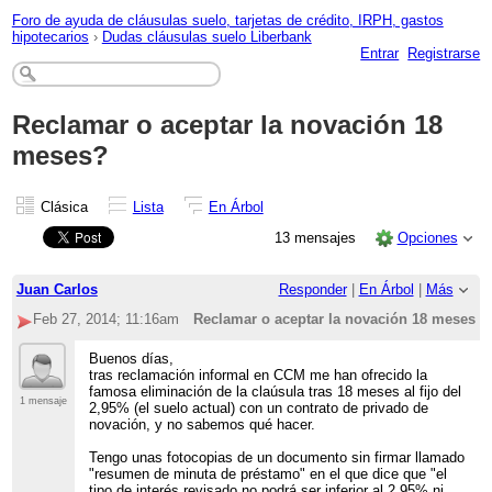
Foro de ayuda de cláusulas suelo, tarjetas de crédito, IRPH, gastos
hipotecarios
›
Dudas cláusulas suelo Liberbank
Entrar
Registrarse
Reclamar o aceptar la novación 18
meses?
Clásica
Lista
En Árbol
13 mensajes
Opciones
Juan Carlos
Responder
|
En Árbol
|
Más
Feb 27, 2014; 11:16am
Reclamar o aceptar la novación 18 meses?
Buenos días,
tras reclamación informal en CCM me han ofrecido la
famosa eliminación de la claúsula tras 18 meses al fijo del
1 mensaje
2,95% (el suelo actual) con un contrato de privado de
novación, y no sabemos qué hacer.
Tengo unas fotocopias de un documento sin firmar llamado
"resumen de minuta de préstamo" en el que dice que "el
tipo de interés revisado no podrá ser inferior al 2,95% ni