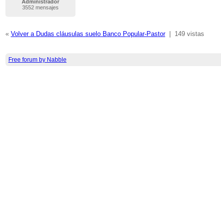
Administrador
3552 mensajes
«
Volver a Dudas cláusulas suelo Banco Popular-Pastor
|
149 vistas
Free forum by Nabble