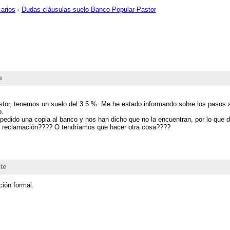
carios
›
Dudas cláusulas suelo Banco Popular-Pastor
e
tor, tenemos un suelo del 3.5 %. Me he estado informando sobre los pasos a 
o.
edido una copia al banco y nos han dicho que no la encuentran, por lo que do
 de reclamación???? O tendríamos que hacer otra cosa????
te
ción formal.