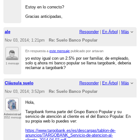
Estoy en lo correcto?
Gracias anticipadas,
ale
Responder
|
En Árbol
|
Más
Nov 03, 2014; 1:21pm
Re: Suelo Banco Popular
En respuesta a
este mensaje
publicado por artavan
yo estoy igual con un 2.5% por ser familiar, de empleado,
solo q ahora mi banco popular se llama targobank, deberia
1 mensaje
reclamar a targobank?
Cláusula suelo
Responder
|
En Árbol
|
Más
Nov 03, 2014; 3:52pm
Re: Suelo Banco Popular
Hola,
Targobank forma parte del Grupo Banco Popular y su
Administrador
servicio de atención al cliente es el del Banco Popular. En
3552 mensajes
su propia web lo puedes ver:
https://www.targobank.es/es/descargas/tablon-de-
anuncios/TARGOBANK_Servicio-de-atencion-al-
cliente_2014-04-02.pdf