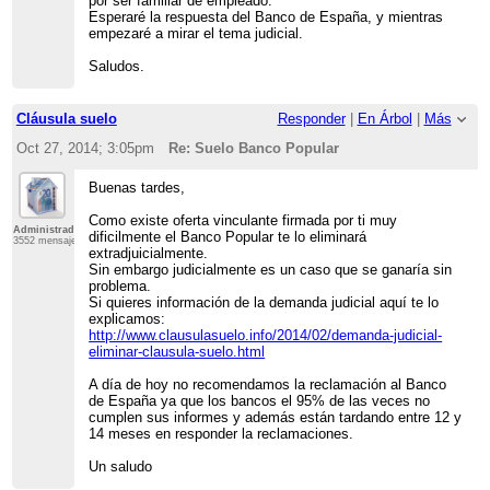
por ser familiar de empleado.
Esperaré la respuesta del Banco de España, y mientras
empezaré a mirar el tema judicial.
Saludos.
Cláusula suelo
Responder
|
En Árbol
|
Más
Oct 27, 2014; 3:05pm
Re: Suelo Banco Popular
Buenas tardes,
Como existe oferta vinculante firmada por ti muy
Administrador
dificilmente el Banco Popular te lo eliminará
3552 mensajes
extradjuicialmente.
Sin embargo judicialmente es un caso que se ganaría sin
problema.
Si quieres información de la demanda judicial aquí te lo
explicamos:
http://www.clausulasuelo.info/2014/02/demanda-judicial-
eliminar-clausula-suelo.html
A día de hoy no recomendamos la reclamación al Banco
de España ya que los bancos el 95% de las veces no
cumplen sus informes y además están tardando entre 12 y
14 meses en responder la reclamaciones.
Un saludo