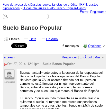
Foro de ayuda de cláusulas suelo, tarjetas de crédito, IRPH, gastos
hipotecarios
›
Dudas cláusulas suelo Banco Popular-Pastor
Entrar
Registrarse
Suelo Banco Popular
Clásica
Lista
En Árbol
6 mensajes
Opciones
artavan
Responder
|
En Árbol
|
Más
Oct 27, 2014; 12:11pm
Suelo Banco Popular
Buenas, actualmente estoy a la espera de la respuesta del
Banco de España tras las alegaciones del Banco Popular.
He visto que la OV sí aparece firmada por mi, pero en
1 mensaje
cambio no está firmada por ningún representante del
Banco, entiendo que esto ya no cumple las normas
correctas y de buen uso que marca el Banco de España.
El Banco Popular en todo momento se muestra reacio a
quitarme el suelo, ni tampoco me ofrece suspensiones
temporales como a otros clientes. Tengo un 2.5% de suelo