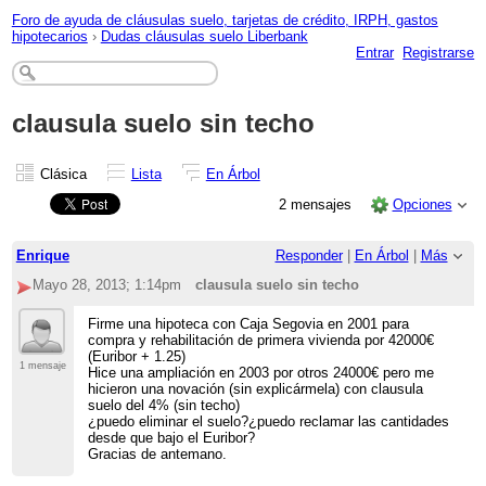
Foro de ayuda de cláusulas suelo, tarjetas de crédito, IRPH, gastos
hipotecarios
›
Dudas cláusulas suelo Liberbank
Entrar
Registrarse
clausula suelo sin techo
Clásica
Lista
En Árbol
2 mensajes
Opciones
Enrique
Responder
|
En Árbol
|
Más
Mayo 28, 2013; 1:14pm
clausula suelo sin techo
Firme una hipoteca con Caja Segovia en 2001 para
compra y rehabilitación de primera vivienda por 42000€
(Euribor + 1.25)
1 mensaje
Hice una ampliación en 2003 por otros 24000€ pero me
hicieron una novación (sin explicármela) con clausula
suelo del 4% (sin techo)
¿puedo eliminar el suelo?¿puedo reclamar las cantidades
desde que bajo el Euribor?
Gracias de antemano.