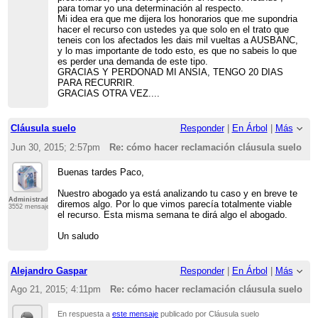
para tomar yo una determinación al respecto.
Mi idea era que me dijera los honorarios que me supondria
hacer el recurso con ustedes ya que solo en el trato que
teneis con los afectados les dais mil vueltas a AUSBANC,
y lo mas importante de todo esto, es que no sabeis lo que
es perder una demanda de este tipo.
GRACIAS Y PERDONAD MI ANSIA, TENGO 20 DIAS
PARA RECURRIR.
GRACIAS OTRA VEZ....
Cláusula suelo
Responder
|
En Árbol
|
Más
Jun 30, 2015; 2:57pm
Re: cómo hacer reclamación cláusula suelo
Buenas tardes Paco,
Nuestro abogado ya está analizando tu caso y en breve te
Administrador
diremos algo. Por lo que vimos parecía totalmente viable
3552 mensajes
el recurso. Esta misma semana te dirá algo el abogado.
Un saludo
Alejandro Gaspar
Responder
|
En Árbol
|
Más
Ago 21, 2015; 4:11pm
Re: cómo hacer reclamación cláusula suelo
En respuesta a
este mensaje
publicado por Cláusula suelo