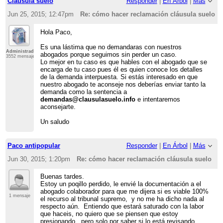
Cláusula suelo
Responder
|
En Árbol
|
Más
Jun 25, 2015; 12:47pm
Re: cómo hacer reclamación cláusula suelo
Hola Paco,
Es una lástima que no demandaras con nuestros
Administrador
abogados porque seguimos sin perder un caso.
3552 mensajes
Lo mejor en tu caso es que hables con el abogado que se
encarga de tu caso pues él es quien conoce los detalles
de la demanda interpuesta. Si estás interesado en que
nuestro abogado te aconseje nos deberías enviar tanto la
demanda como la sentencia a
demandas@clausulasuelo.info
e intentaremos
aconsejarte.
Un saludo
Paco antipopular
Responder
|
En Árbol
|
Más
Jun 30, 2015; 1:20pm
Re: cómo hacer reclamación cláusula suelo
Buenas tardes.
Estoy un poqillo perdido, le envié la documentación a el
abogado colaborador para que me dijera si es viable 100%
1 mensaje
el recurso al tribunal supremo, y no me ha dicho nada al
respecto aún. Entiendo que estará saturado con la labor
que haceis, no quiero que se piensen que estoy
presionando, pero solo por saber si lo está revisando ,