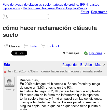
Foro de ayuda de cláusulas suelo, tarjetas de crédito, IRPH, gastos
hipotecarios
›
Dudas cláusulas suelo Banco Popular-Pastor
Entrar
Registrarse
cómo hacer reclamación cláusula
suelo
Clásica
Lista
En Árbol
9 mensajes
Opciones
Edu
Responder
|
En Árbol
|
Más
Jun 11, 2015; 7:35am
cómo hacer reclamación cláusula suelo
Buenos días,
En 2009 subrogué mi hipoteca al Banco Popular y tengo
de suelo un 3,5% y techo un 8 o 9%.
1 mensaje
Actualmente pago un 2,5% por ser familiar de empleado.
El mismo día de la firma me informaron que la hipoteca
tenía suelo y techo; y firmé un papel con las condiciones,
creo que la oferta vinculante. De ese papel no me dieron
ninguna copia, por lo que no se que fecha tiene puesta ni
nada.