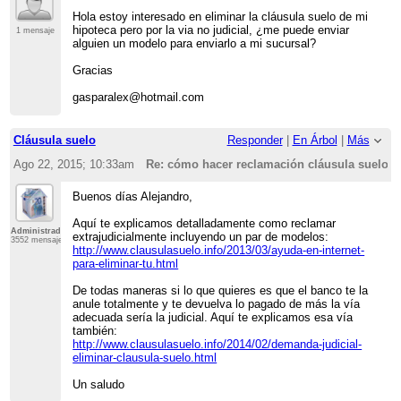
Hola estoy interesado en eliminar la cláusula suelo de mi
hipoteca pero por la via no judicial, ¿me puede enviar
1 mensaje
alguien un modelo para enviarlo a mi sucursal?
Gracias
gasparalex@hotmail.com
Cláusula suelo
Responder
|
En Árbol
|
Más
Ago 22, 2015; 10:33am
Re: cómo hacer reclamación cláusula suelo
Buenos días Alejandro,
Aquí te explicamos detalladamente como reclamar
Administrador
extrajudicialmente incluyendo un par de modelos:
3552 mensajes
http://www.clausulasuelo.info/2013/03/ayuda-en-internet-
para-eliminar-tu.html
De todas maneras si lo que quieres es que el banco te la
anule totalmente y te devuelva lo pagado de más la vía
adecuada sería la judicial. Aquí te explicamos esa vía
también:
http://www.clausulasuelo.info/2014/02/demanda-judicial-
eliminar-clausula-suelo.html
Un saludo