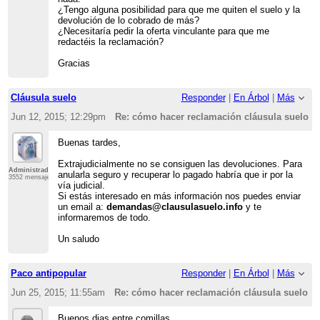
¿Tengo alguna posibilidad para que me quiten el suelo y la
devolución de lo cobrado de más?
¿Necesitaría pedir la oferta vinculante para que me
redactéis la reclamación?
Gracias
Cláusula suelo
Responder
|
En Árbol
|
Más
Jun 12, 2015; 12:29pm
Re: cómo hacer reclamación cláusula suelo
Buenas tardes,
Extrajudicialmente no se consiguen las devoluciones. Para
Administrador
anularla seguro y recuperar lo pagado habría que ir por la
3552 mensajes
vía judicial.
Si estás interesado en más información nos puedes enviar
un email a:
demandas@clausulasuelo.info
y te
informaremos de todo.
Un saludo
Paco antipopular
Responder
|
En Árbol
|
Más
Jun 25, 2015; 11:55am
Re: cómo hacer reclamación cláusula suelo
Buenos dias entre comillas,