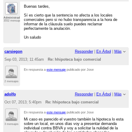
Buenas tardes,
Sí es cierto que la sentencia no afecta a los locales
Administrador
comerciales pero si no hubo transparencia a la hora de
3552 mensajes
informar de la cláusula suelo puedes reclamar
perfectamente la anulación.
Un saludo
carsiegon
Responder
|
En Árbol
|
Más
Sep 03, 2013; 11:45am
Re: hhipoteca bajo comercial
En respuesta a
este mensaje
publicado por Jose
2 mensajes
adolfo
Responder
|
En Árbol
|
Más
Oct 07, 2013; 5:40pm
Re: hhipoteca bajo comercial
En respuesta a
este mensaje
publicado por Jose
Mi caso es parecido el vuestro también la hipoteca lo esta
sobre un local, en unos días voy a presentar demanda
3 mensajes
individual contra BBVA y voy a solicitar la nulidad de la