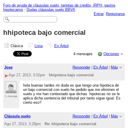
Foro de ayuda de cláusulas suelo, tarjetas de crédito, IRPH, gastos
hipotecarios
›
Dudas cláusulas suelo BBVA
Entrar
Registrarse
hhipoteca bajo comercial
Clásica
Lista
En Árbol
4 mensajes
Opciones
Jose
Responder
|
En Árbol
|
Más
Ago 27, 2013; 3:02pm
hhipoteca bajo comercial
hola buenas tardes mi duda es que tengo una hipoteca de
un bajo comercial con suelo he pedido que me eliminen el
suelo y me han contestado que dichas hipotecas no se le
1 mensaje
aplica dicha sentencia del tribunal por tanto sigue igual. Es
cierto eso?
Cláusula suelo
Responder
|
En Árbol
|
Más
Ago 27, 2013; 3:29pm
Re: hhipoteca bajo comercial