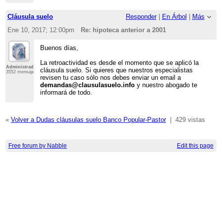
Cláusula suelo
Responder
|
En Árbol
|
Más
Ene 10, 2017; 12:00pm
Re: hipoteca anterior a 2001
Buenos días,
La retroactividad es desde el momento que se aplicó la
Administrador
cláusula suelo. Si quieres que nuestros especialistas
3552 mensajes
revisen tu caso sólo nos debes enviar un email a
demandas@clausulasuelo.info
y nuestro abogado te
informará de todo.
«
Volver a Dudas cláusulas suelo Banco Popular-Pastor
|
429 vistas
Free forum by Nabble
Edit this page