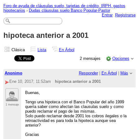
Foro de ayuda de cláusulas suelo, tarjetas de crédito, IRPH, gastos
hipotecarios
›
Dudas cláusulas suelo Banco Popular-Pastor
Entrar
Registrarse
hipoteca anterior a 2001
Clásica
Lista
En Árbol
2 mensajes
Opciones
Anonimo
Responder
|
En Árbol
|
Más
Ene 10, 2017; 11:52am
hipoteca anterior a 2001
Buenas,
Tengo una hipoteca con el Banco Popular del año 1999
1 mensaje
quería saber como afectan las clausulas suelo y como
puedo reclamar el pago de las mismas.
Solo puedo reclamar desde 2001 los cobros ilegales o la
retroactividad es para toda la hipoteca aunque sea
anterior?
Gracias