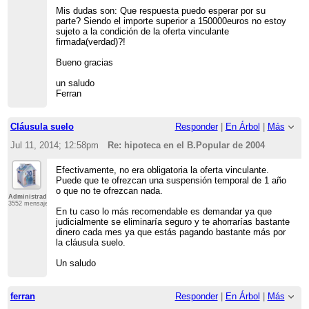
Mis dudas son: Que respuesta puedo esperar por su
parte? Siendo el importe superior a 150000euros no estoy
sujeto a la condición de la oferta vinculante
firmada(verdad)?!
Bueno gracias
un saludo
Ferran
Cláusula suelo
Responder
|
En Árbol
|
Más
Jul 11, 2014; 12:58pm
Re: hipoteca en el B.Popular de 2004
Efectivamente, no era obligatoria la oferta vinculante.
Puede que te ofrezcan una suspensión temporal de 1 año
o que no te ofrezcan nada.
Administrador
3552 mensajes
En tu caso lo más recomendable es demandar ya que
judicialmente se eliminaría seguro y te ahorrarías bastante
dinero cada mes ya que estás pagando bastante más por
la cláusula suelo.
Un saludo
ferran
Responder
|
En Árbol
|
Más