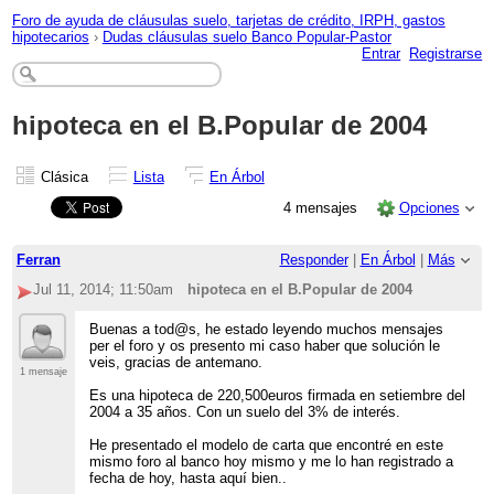
Foro de ayuda de cláusulas suelo, tarjetas de crédito, IRPH, gastos
hipotecarios
›
Dudas cláusulas suelo Banco Popular-Pastor
Entrar
Registrarse
hipoteca en el B.Popular de 2004
Clásica
Lista
En Árbol
4 mensajes
Opciones
Ferran
Responder
|
En Árbol
|
Más
Jul 11, 2014; 11:50am
hipoteca en el B.Popular de 2004
Buenas a tod@s, he estado leyendo muchos mensajes
per el foro y os presento mi caso haber que solución le
veis, gracias de antemano.
1 mensaje
Es una hipoteca de 220,500euros firmada en setiembre del
2004 a 35 años. Con un suelo del 3% de interés.
He presentado el modelo de carta que encontré en este
mismo foro al banco hoy mismo y me lo han registrado a
fecha de hoy, hasta aquí bien..