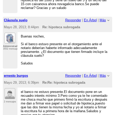
hipoteca es del 2008 y tiene un suelo del 3 y un techo del
15 con caixanova ahora novagalicia banco.Se puede
reclamar? Gracias y un saludo
Cláusula suelo
Responder
|
En Árbol
|
Más
Mayo 28, 2013; 8:44pm
Re: hipoteca subrogada
Buenas noches,
Si el banco estuvo presente en el otorgamiento ante el
Administrador
notario deberían haberte informado adecuadamente
3552 mensajes
previamente. ¿El documento que tienen firmado incluye la
cláusula suelo?
Saludos
ernesto burgos
Responder
|
En Árbol
|
Más
Mayo 29, 2013; 6:39pm
Re:Re: hipoteca subrogada
el banco no estuvo presente.El documento pone en un
recuadro interés mínimo 3.Pero como ya te he comentado
me choca mucho que primero firmó la escritura y después
2 mensajes
me dan a firmar ese papel o solicitud de hipoteca,puesto
que las dos tienen la misma fecha y yo al notario a firmar
la escritura fui a primera hora de la mañana.Saludos y
gracias por tu atencion