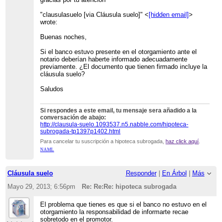
"clausulasuelo [via Cláusula suelo]" <
[hidden email]
>
wrote:
Buenas noches,
Si el banco estuvo presente en el otorgamiento ante el
notario deberían haberte informado adecuadamente
previamente. ¿El documento que tienen firmado incluye la
cláusula suelo?
Saludos
Si respondes a este email, tu mensaje sera añadido a la
conversación de abajo:
http://clausula-suelo.1093537.n5.nabble.com/hipoteca-
subrogada-tp1397p1402.html
Para cancelar tu suscripción a hipoteca subrogada,
haz click aquí
.
NAML
Cláusula suelo
Responder
|
En Árbol
|
Más
Mayo 29, 2013; 6:56pm
Re: Re:Re: hipoteca subrogada
El problema que tienes es que si el banco no estuvo en el
otorgamiento la responsabilidad de informarte recae
sobretodo en el promotor.