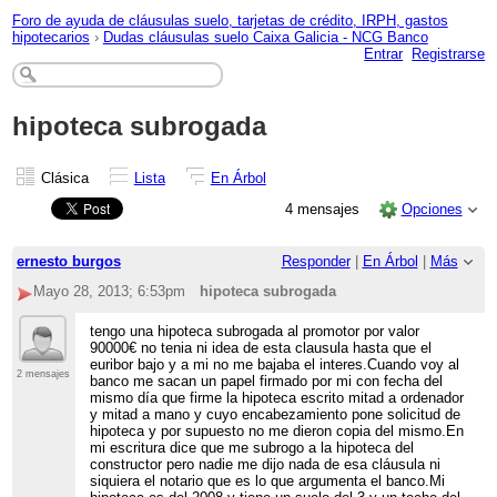
Foro de ayuda de cláusulas suelo, tarjetas de crédito, IRPH, gastos
hipotecarios
›
Dudas cláusulas suelo Caixa Galicia - NCG Banco
Entrar
Registrarse
hipoteca subrogada
Clásica
Lista
En Árbol
4 mensajes
Opciones
ernesto burgos
Responder
|
En Árbol
|
Más
Mayo 28, 2013; 6:53pm
hipoteca subrogada
tengo una hipoteca subrogada al promotor por valor
90000€ no tenia ni idea de esta clausula hasta que el
euribor bajo y a mi no me bajaba el interes.Cuando voy al
2 mensajes
banco me sacan un papel firmado por mi con fecha del
mismo día que firme la hipoteca escrito mitad a ordenador
y mitad a mano y cuyo encabezamiento pone solicitud de
hipoteca y por supuesto no me dieron copia del mismo.En
mi escritura dice que me subrogo a la hipoteca del
constructor pero nadie me dijo nada de esa cláusula ni
siquiera el notario que es lo que argumenta el banco.Mi