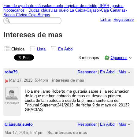
Foro de ayuda de cláusulas suelo, tarjetas de crédito, IRPH, gastos
hipotecarios
›
Dudas cláusulas suelo La Caixa-Cajasol-Caja Canarias-
Banca Cívica-Caja Burgos
Entrar
Registrarse
intereses de mas
Clásica
Lista
En Árbol
3 mensajes
Opciones
robe79
Responder
|
En Árbol
|
Más
Mar 17, 2015; 5:44pm
intereses de mas
Hola me llamo Roberto me gustaria saber si la reclamacion
de lo que me han cobrado de mas es desde la primera
cuota de la hipoteca o desde la primera sentencia del
3 mensajes
Tribunal Supremo:241/2013, de fecha 9 de mayo del 2013?
GRACIAS
Cláusula suelo
Responder
|
En Árbol
|
Más
Mar 17, 2015; 8:51pm
Re: intereses de mas