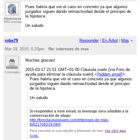
Pues habría que ver el caso en concreto ya que algunos
juzgados siguen dando retroactividad desde el principio de
la hipoteca.
Administrador
3552 mensajes
Un saludo
robe79
Responder
|
En Árbol
|
Más
Mar 19, 2015; 6:33pm
Re: intereses de mas
Muchas gracias!
2015-03-17 21:51 GMT+01:00 Cláusula suelo [via Foro de
3 mensajes
ayuda para eliminar la cláusula suelo]
<
[hidden email]
>
:
Pues habría que ver el caso en concreto ya que algunos
juzgados siguen dando retroactividad desde el principio
de la hipoteca.
Un saludo
Si respondes a este email, tu mensaje sera añadido a la
conversación de abajo:
http://foroclausulasuelo.com/intereses-de-mas-
tp8217p8219.html
Para cancelar tu suscripción a intereses de mas,
haz click aquí
.
NAML