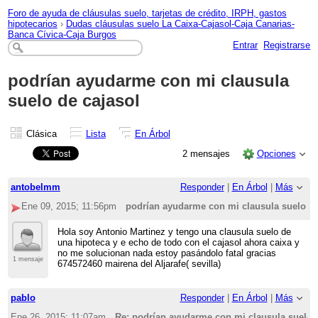
Foro de ayuda de cláusulas suelo, tarjetas de crédito, IRPH, gastos
hipotecarios
›
Dudas cláusulas suelo La Caixa-Cajasol-Caja Canarias-
Banca Cívica-Caja Burgos
Entrar
Registrarse
podrían ayudarme con mi clausula
suelo de cajasol
Clásica
Lista
En Árbol
2 mensajes
Opciones
antobelmm
Responder
|
En Árbol
|
Más
Ene 09, 2015; 11:56pm
podrían ayudarme con mi clausula suelo de
Hola soy Antonio Martinez y tengo una clausula suelo de
una hipoteca y e echo de todo con el cajasol ahora caixa y
no me solucionan nada estoy pasándolo fatal gracias
1 mensaje
674572460 mairena del Aljarafe( sevilla)
pablo
Responder
|
En Árbol
|
Más
Ene 26, 2015; 11:07am
Re: podrían ayudarme con mi clausula suelo 