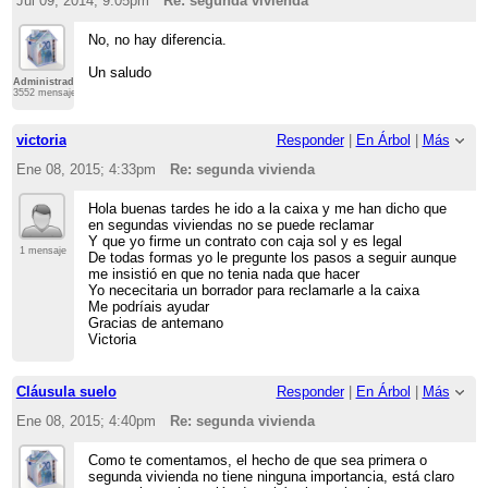
Jul 09, 2014; 9:05pm
Re: segunda vivienda
No, no hay diferencia.
Un saludo
Administrador
3552 mensajes
victoria
Responder
|
En Árbol
|
Más
Ene 08, 2015; 4:33pm
Re: segunda vivienda
Hola buenas tardes he ido a la caixa y me han dicho que
en segundas viviendas no se puede reclamar
Y que yo firme un contrato con caja sol y es legal
1 mensaje
De todas formas yo le pregunte los pasos a seguir aunque
me insistió en que no tenia nada que hacer
Yo nececitaria un borrador para reclamarle a la caixa
Me podríais ayudar
Gracias de antemano
Victoria
Cláusula suelo
Responder
|
En Árbol
|
Más
Ene 08, 2015; 4:40pm
Re: segunda vivienda
Como te comentamos, el hecho de que sea primera o
segunda vivienda no tiene ninguna importancia, está claro