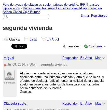
Foro de ayuda de cláusulas suelo, tarjetas de crédito, IRPH, gastos
hipotecarios
›
Dudas cláusulas suelo La Caixa-Cajasol-Caja Canarias-
Banca Cívica-Caja Burgos
Entrar
Registrarse
segunda vivienda
Clásica
Lista
En Árbol
4 mensajes
Opciones
miguel
Responder
|
En Árbol
|
Más
Jul 09, 2014; 7:30pm
segunda vivienda
Alguien me puede aclarar, si, es que existe, alguna
diferència entre una Primera vivienda y otra que no lo es. A
efectos de declarar, judicialmente, la nulidad de la clàusula
6 mensajes
suelo, en base a los criterios de transparència, dictados
por la sentència del Supremo
Gracias.
Cláusula suelo
Responder
|
En Árbol
|
Más