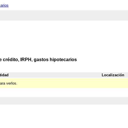
carios
e crédito, IRPH, gastos hipotecarios
tidad
Localización
ara verlos.