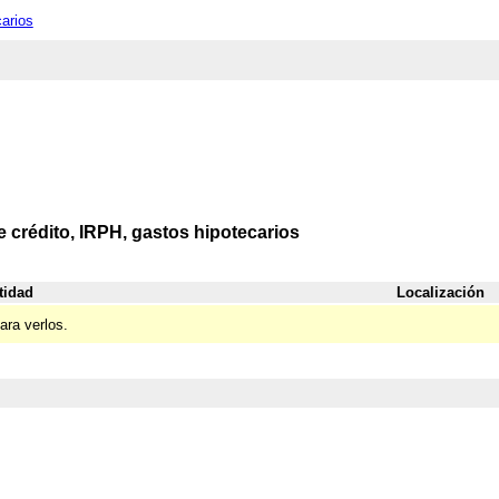
carios
e crédito, IRPH, gastos hipotecarios
tidad
Localización
ara verlos.