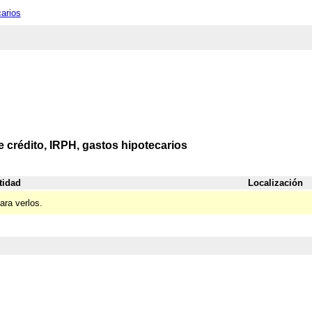
carios
e crédito, IRPH, gastos hipotecarios
tidad
Localización
ara verlos.