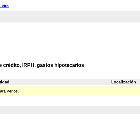
carios
e crédito, IRPH, gastos hipotecarios
tidad
Localización
ara verlos.