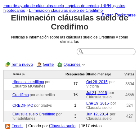
Foro de ayuda de cláusulas suelo, tarjetas de crédito, IRPH, gastos
hipotecarios
›
Eliminación cláusulas suelo de Credifimo
Entrar
Registrarse
Eliminación cláusulas suelo de
Credifimo
Noticias e información sobre las cláusulas suelo de Credifimo y como
eliminarlas
Tema nuevo
Gente
Opciones
Respuestas
Último mensaje
Vistas
Temas
(4)
Hipoteca credifimo
por
Oct 28, 2015
por
17
3894
Eduardo MOntañes
Victoria
Jul 21, 2015
por
16
4655
Credifimo
por asturbetiko
Cláusula suelo
Ene 19, 2015
por
1
324
CREDIFIMO
por gladys
Cláusula suelo
Clausula suelo Credifimo
por
Jun 12, 2014
por
3
427
furiadetitanes
Cláusula suelo
Feeds
|
Creado por
Cláusula suelo
|
1617 vistas