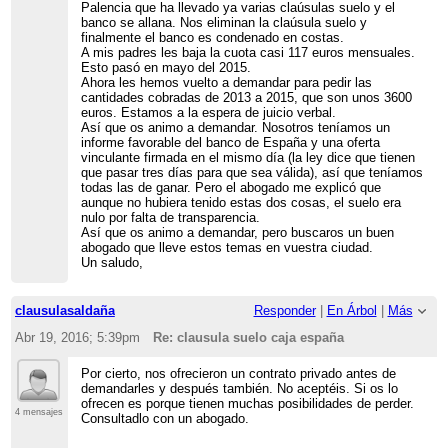
Palencia que ha llevado ya varias claúsulas suelo y el
banco se allana. Nos eliminan la claúsula suelo y
finalmente el banco es condenado en costas.
A mis padres les baja la cuota casi 117 euros mensuales.
Esto pasó en mayo del 2015.
Ahora les hemos vuelto a demandar para pedir las
cantidades cobradas de 2013 a 2015, que son unos 3600
euros. Estamos a la espera de juicio verbal.
Así que os animo a demandar. Nosotros teníamos un
informe favorable del banco de España y una oferta
vinculante firmada en el mismo día (la ley dice que tienen
que pasar tres días para que sea válida), así que teníamos
todas las de ganar. Pero el abogado me explicó que
aunque no hubiera tenido estas dos cosas, el suelo era
nulo por falta de transparencia.
Así que os animo a demandar, pero buscaros un buen
abogado que lleve estos temas en vuestra ciudad.
Un saludo,
clausulasaldaña
Responder
|
En Árbol
|
Más
Abr 19, 2016; 5:39pm
Re: clausula suelo caja españa
Por cierto, nos ofrecieron un contrato privado antes de
demandarles y después también. No aceptéis. Si os lo
ofrecen es porque tienen muchas posibilidades de perder.
4 mensajes
Consultadlo con un abogado.