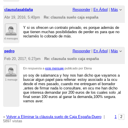
clausulasaldaña
Responder
|
En Árbol
|
Más
Abr 19, 2016; 5:40pm
Re: clausula suelo caja españa
Y si os ofrecen un contrato privado, es porque además de
que tienen muchas posibilidades de perder es para que no
reclaméis lo cobrado de más.
4 mensajes
pedro
Responder
|
En Árbol
|
Más
Feb 20, 2017; 6:27pm
Re: clausula suelo caja españa
En respuesta a
este mensaje
publicado por Elena
yo soy de salamanca y hoy nos han dicho que vayamos a
buscar algun papel para rellenar. estoy asociado a la ocu
1 mensaje
desde el mes pasado, cuando me entreguen el borrador
,antes de firmar nada lo consultare, en ocu me han dicho
que interesa demandar por 200 euros de los cuales solo ,al
final seran 100 euros al ganar la demanda,100% segura.
vamos aver.
«
Volver a Eliminar la cláusula suelo de Caja España-Duero
|
1
2
5897 vistas