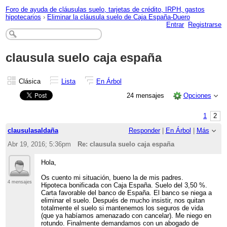
Foro de ayuda de cláusulas suelo, tarjetas de crédito, IRPH, gastos
hipotecarios
›
Eliminar la cláusula suelo de Caja España-Duero
Entrar
Registrarse
clausula suelo caja españa
Clásica
Lista
En Árbol
24 mensajes
Opciones
1
2
clausulasaldaña
Responder
|
En Árbol
|
Más
Abr 19, 2016; 5:36pm
Re: clausula suelo caja españa
Hola,
Os cuento mi situación, bueno la de mis padres.
4 mensajes
Hipoteca bonificada con Caja España. Suelo del 3,50 %.
Carta favorable del banco de España. El banco se niega a
eliminar el suelo. Después de mucho insistir, nos quitan
totalmente el suelo si mantenemos los seguros de vida
(que ya habíamos amenazado con cancelar). Me niego en
rotundo. Finalmente demandamos con un abogado de