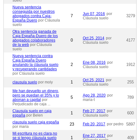
suelo
Nueva sentencia
conseguida por nuestros
Jun 07, 2016
por
7
3279
abogados contra Caja-
Cláusula suelo
España Duero
por Cláusula
suelo
Otra sentencia ganada de
Caja España-Duero de los
Oct 25, 2014
por
0
4177
abogados colaboradores
Cláusula suelo
de la web
por Cláusula
suelo
Nueva sentencia contra
Caja España Duero
Ene 08, 2016
por
2
1912
anulando la cláusula suelo
Cláusula suelo
y recuperando cantidades
por Cláusula suelo
Oct 25, 2021
por
1
255
clausula suelo
por moly
Cláusula suelo
Me han devuelto un dinero,
pero se quedan el 35% y lo
Ago 28, 2020
por
5
789
abonan a capital
por
maria-t
Perjudicado de caja ...
Clausula suelo en caja
Feb 27, 2017
por
1
600
españa
por Belen
Cláusula suelo
clausula suelo caja españa
23
Feb 20, 2017
por pedro
5897
por maria
Mi escritura no es clara,no
Ene 27, 2017
por
1
409
se si tengo cláusula suelo