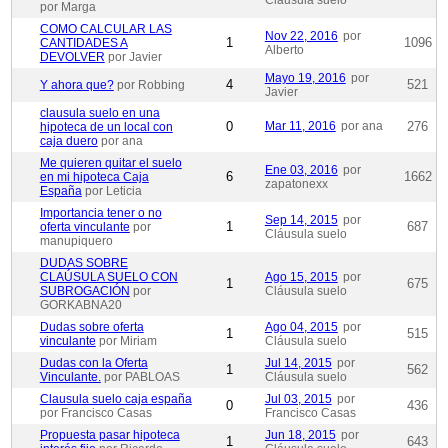
Cláusula suelo
por Marga
COMO CALCULAR LAS
Nov 22, 2016
por
1
1096
CANTIDADES A
Alberto
DEVOLVER
por Javier
Mayo 19, 2016
por
4
521
Y ahora que?
por Robbing
Javier
clausula suelo en una
0
Mar 11, 2016
por ana
276
hipoteca de un local con
caja duero
por ana
Me quieren quitar el suelo
Ene 03, 2016
por
6
1662
en mi hipoteca Caja
zapatonexx
España
por Leticia
Importancia tener o no
Sep 14, 2015
por
1
687
oferta vinculante
por
Cláusula suelo
manupiquero
DUDAS SOBRE
CLAÚSULA SUELO CON
Ago 15, 2015
por
1
675
SUBROGACIÓN
por
Cláusula suelo
GORKABNA20
Dudas sobre oferta
Ago 04, 2015
por
1
515
vinculante
por Miriam
Cláusula suelo
Dudas con la Oferta
Jul 14, 2015
por
1
562
Vinculante.
por PABLOAS
Cláusula suelo
Clausula suelo caja españa
Jul 03, 2015
por
0
436
por Francisco Casas
Francisco Casas
Propuesta pasar hipoteca
Jun 18, 2015
por
1
643