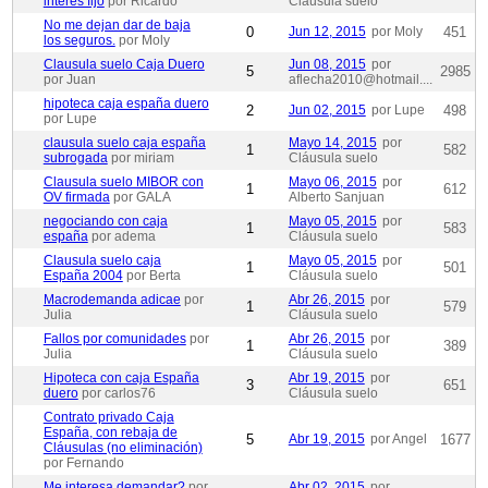
interés fijo
por Ricardo
Cláusula suelo
No me dejan dar de baja
0
Jun 12, 2015
por Moly
451
los seguros.
por Moly
Clausula suelo Caja Duero
Jun 08, 2015
por
5
2985
por Juan
aflecha2010@hotmail....
hipoteca caja españa duero
2
Jun 02, 2015
por Lupe
498
por Lupe
clausula suelo caja españa
Mayo 14, 2015
por
1
582
subrogada
por miriam
Cláusula suelo
Clausula suelo MIBOR con
Mayo 06, 2015
por
1
612
OV firmada
por GALA
Alberto Sanjuan
negociando con caja
Mayo 05, 2015
por
1
583
españa
por adema
Cláusula suelo
Clausula suelo caja
Mayo 05, 2015
por
1
501
España 2004
por Berta
Cláusula suelo
Macrodemanda adicae
por
Abr 26, 2015
por
1
579
Julia
Cláusula suelo
Fallos por comunidades
por
Abr 26, 2015
por
1
389
Julia
Cláusula suelo
Hipoteca con caja España
Abr 19, 2015
por
3
651
duero
por carlos76
Cláusula suelo
Contrato privado Caja
España, con rebaja de
5
Abr 19, 2015
por Angel
1677
Cláusulas (no eliminación)
por Fernando
Me interesa demandar?
por
Abr 02, 2015
por