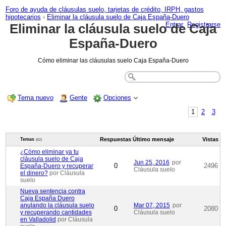
Foro de ayuda de cláusulas suelo, tarjetas de crédito, IRPH, gastos
hipotecarios
›
Eliminar la cláusula suelo de Caja España-Duero
Entrar
Registrarse
Eliminar la cláusula suelo de Caja
España-Duero
Cómo eliminar las cláusulas suelo Caja España-Duero
Tema nuevo
Gente
Opciones
1
2
3
Respuestas
Último mensaje
Vistas
Temas
(82)
¿Cómo eliminar ya tu
cláusula suelo de Caja
Jun 25, 2016
por
0
2496
España-Duero y recuperar
Cláusula suelo
el dinero?
por Cláusula
suelo
Nueva sentencia contra
Caja España Duero
anulando la cláusula suelo
Mar 07, 2015
por
0
2080
y recuperando cantidades
Cláusula suelo
en Valladolid
por Cláusula