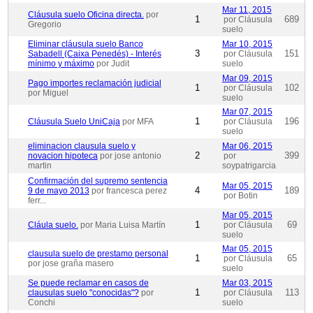
Mar 11, 2015
Cláusula suelo Oficina directa.
por
1
689
por Cláusula
Gregorio
suelo
Eliminar cláusula suelo Banco
Mar 10, 2015
3
151
Sabadell (Caixa Penedés) - Interés
por Cláusula
mínimo y máximo
por Judit
suelo
Mar 09, 2015
Pago importes reclamación judicial
1
102
por Cláusula
por Miguel
suelo
Mar 07, 2015
1
196
Cláusula Suelo UniCaja
por MFA
por Cláusula
suelo
eliminacion clausula suelo y
Mar 06, 2015
2
399
novacion hipoteca
por jose antonio
por
martin
soypatrigarcia
Confirmación del supremo sentencia
Mar 05, 2015
4
189
9 de mayo 2013
por francesca perez
por Botin
ferr...
Mar 05, 2015
1
69
Cláula suelo.
por Maria Luisa Martín
por Cláusula
suelo
Mar 05, 2015
clausula suelo de prestamo personal
1
65
por Cláusula
por jose graña masero
suelo
Se puede reclamar en casos de
Mar 03, 2015
1
113
clausulas suelo "conocidas"?
por
por Cláusula
Conchi
suelo