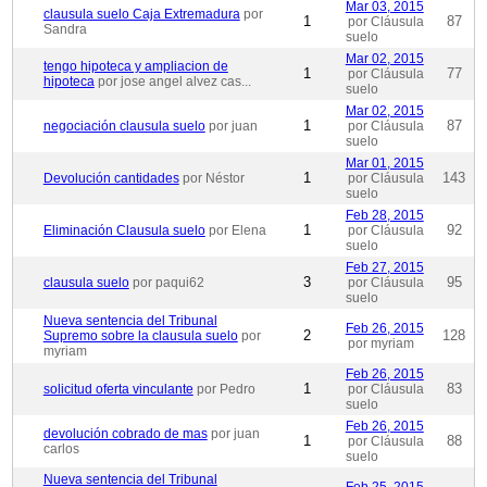
Mar 03, 2015
clausula suelo Caja Extremadura
por
1
87
por Cláusula
Sandra
suelo
Mar 02, 2015
tengo hipoteca y ampliacion de
1
77
por Cláusula
hipoteca
por jose angel alvez cas...
suelo
Mar 02, 2015
1
87
negociación clausula suelo
por juan
por Cláusula
suelo
Mar 01, 2015
1
143
Devolución cantidades
por Néstor
por Cláusula
suelo
Feb 28, 2015
1
92
Eliminación Clausula suelo
por Elena
por Cláusula
suelo
Feb 27, 2015
3
95
clausula suelo
por paqui62
por Cláusula
suelo
Nueva sentencia del Tribunal
Feb 26, 2015
2
128
Supremo sobre la clausula suelo
por
por myriam
myriam
Feb 26, 2015
1
83
solicitud oferta vinculante
por Pedro
por Cláusula
suelo
Feb 26, 2015
devolución cobrado de mas
por juan
1
88
por Cláusula
carlos
suelo
Nueva sentencia del Tribunal