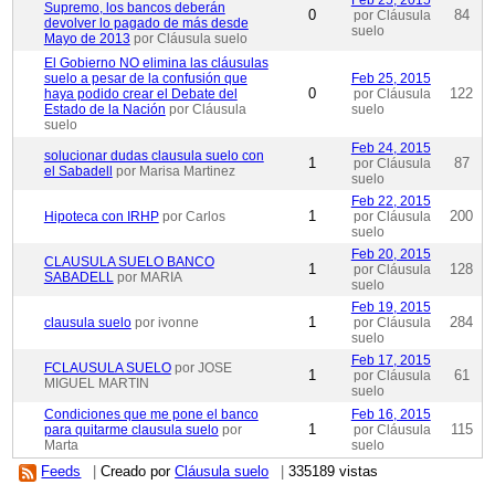
Feb 25, 2015
Supremo, los bancos deberán
0
84
por Cláusula
devolver lo pagado de más desde
suelo
Mayo de 2013
por Cláusula suelo
El Gobierno NO elimina las cláusulas
suelo a pesar de la confusión que
Feb 25, 2015
0
122
haya podido crear el Debate del
por Cláusula
Estado de la Nación
por Cláusula
suelo
suelo
Feb 24, 2015
solucionar dudas clausula suelo con
1
87
por Cláusula
el Sabadell
por Marisa Martinez
suelo
Feb 22, 2015
1
200
Hipoteca con IRHP
por Carlos
por Cláusula
suelo
Feb 20, 2015
CLAUSULA SUELO BANCO
1
128
por Cláusula
SABADELL
por MARIA
suelo
Feb 19, 2015
1
284
clausula suelo
por ivonne
por Cláusula
suelo
Feb 17, 2015
FCLAUSULA SUELO
por JOSE
1
61
por Cláusula
MIGUEL MARTIN
suelo
Condiciones que me pone el banco
Feb 16, 2015
1
115
para quitarme clausula suelo
por
por Cláusula
Marta
suelo
Feeds
|
Creado por
Cláusula suelo
|
335189 vistas