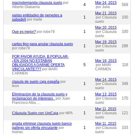
macrodemanda clausula suelo
por
Mar 24, 2015
4
569
Alberto Olabarria
por Julia
Mar 21, 2015
varias entidades de penedes a
1
100
por Cláusula
sabadell
por maite
suelo
Mar 20, 2015
1
100
Que es mejor?
por robe79
por Cláusula
suelo
Mar 19, 2015
cartas tipo para anular clausula suelo
1
288
por Cláusula
por robe79
suelo
POR FAVOR AYUDA. B.POPULAR-
¿EN 2004 NO ESTABAN
Mar 18, 2015
5
118
OBLIGADOS A DARME OFERTA
por MARI
VINCULANTE???
por MARI
CARMEN
CARMEN
Mar 14, 2015
clasula de suelo caja españa
por
1
349
por Cláusula
leon
suelo
Eliminacion de la clausula suelo y
Mar 13, 2015
1
170
reclamacion de intereses .
por Juan
por Cláusula
Francisco Alba ...
suelo
Mar 11, 2015
1
121
Cláusula Suelo con UniCaja
por MFA
por Cláusula
suelo
ayuda eliminar clausula suelo banco
Mar 11, 2015
1
103
gallego sin oferta vinculante
por
por Cláusula
mariac
suelo