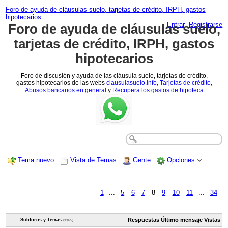
Foro de ayuda de cláusulas suelo, tarjetas de crédito, IRPH, gastos
hipotecarios
Entrar
Registrarse
Foro de ayuda de cláusulas suelo,
tarjetas de crédito, IRPH, gastos
hipotecarios
Foro de discusión y ayuda de las cláusula suelo, tarjetas de crédito,
gastos hipotecarios de las webs
clausulasuelo.info
,
Tarjetas de crédito
,
Abusos bancarios en general
y
Recupera los gastos de hipoteca
Tema nuevo
Vista de Temas
Gente
Opciones
1
...
5
6
7
8
9
10
11
...
34
Respuestas
Último mensaje
Vistas
Subforos y Temas
(1165)