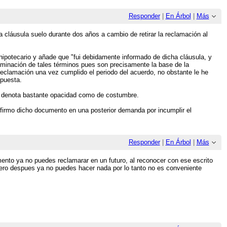
Responder
|
En Árbol
|
Más
a cláusula suelo durante dos años a cambio de retirar la reclamación al
 hipotecario y añade que "fui debidamente informado de dicha cláusula, y
eliminación de tales términos pues son precisamente la base de la
reclamación una vez cumplido el periodo del acuerdo, no obstante le he
opuesta.
ue denota bastante opacidad como de costumbre.
firmo dicho documento en una posterior demanda por incumplir el
Responder
|
En Árbol
|
Más
nto ya no puedes reclamarar en un futuro, al reconocer con ese escrito
 pero despues ya no puedes hacer nada por lo tanto no es conveniente