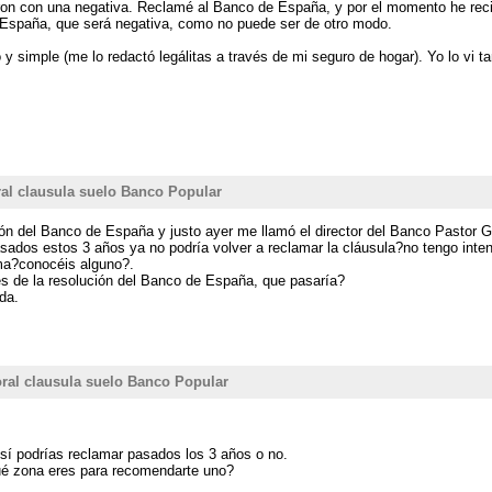
ron con una negativa. Reclamé al Banco de España, y por el momento he reci
e España, que será negativa, como no puede ser de otro modo.
 simple (me lo redactó legálitas a través de mi seguro de hogar). Yo lo vi ta
al clausula suelo Banco Popular
ión del Banco de España y justo ayer me llamó el director del Banco Pastor G
asados estos 3 años ya no podría volver a reclamar la cláusula?no tengo inte
ema?conocéis alguno?.
es de la resolución del Banco de España, que pasaría?
da.
ral clausula suelo Banco Popular
sí podrías reclamar pasados los 3 años o no.
é zona eres para recomendarte uno?