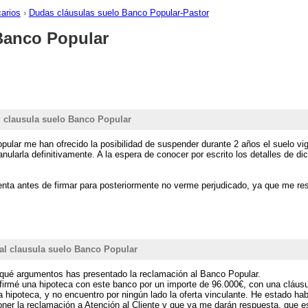
carios
›
Dudas cláusulas suelo Banco Popular-Pastor
Banco Popular
 clausula suelo Banco Popular
ular me han ofrecido la posibilidad de suspender durante 2 años el suelo vi
anularla definitivamente. A la espera de conocer por escrito los detalles de dic
nta antes de firmar para posteriormente no verme perjudicado, ya que me re
l clausula suelo Banco Popular
qué argumentos has presentado la reclamación al Banco Popular.
8 firmé una hipoteca con este banco por un importe de 96.000€, con una cláus
 hipoteca, y no encuentro por ningún lado la oferta vinculante. He estado ha
er la reclamación a Atención al Cliente y que ya me darán respuesta, que es