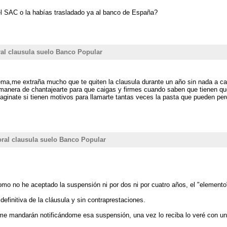
el SAC o la habías trasladado ya al banco de España?
al clausula suelo Banco Popular
a,me extraña mucho que te quiten la clausula durante un año sin nada a camb
 manera de chantajearte para que caigas y firmes cuando saben que tienen que 
aginate si tienen motivos para llamarte tantas veces la pasta que pueden per
ral clausula suelo Banco Popular
omo no he aceptado la suspensión ni por dos ni por cuatro años, el "elemento
efinitiva de la cláusula y sin contraprestaciones.
me mandarán notificándome esa suspensión, una vez lo reciba lo veré con un 