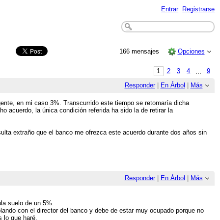
Entrar
Registrarse
166 mensajes
Opciones
1
2
3
4
...
9
Responder
|
En Árbol
|
Más
gente, en mi caso 3%. Transcurrido este tiempo se retomaría dicha
ho acuerdo, la única condición referida ha sido la de retirar la
sulta extraño que el banco me ofrezca este acuerdo durante dos años sin
Responder
|
En Árbol
|
Más
ula suelo de un 5%.
blando con el director del banco y debe de estar muy ocupado porque no
 lo que haré.