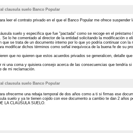
al clausula suelo Banco Popular
para leer el contrato privado en el que el Banco Popular me ofrece suspender l
 cláusula suelo y especifica que fue "pactada" como se recoge en el préstamo
. Se lo he comentado al director de la entidad solicitando la modificación o 
 que se trata de un documento interno por lo que yo podría continuar con la 
 para modificar dichos términos como señal inequívoca de la buena fe de su pr
fieren que no quieren que estos acuerdos privados se generalicen, detalle q
ni una coma y quisiera consejo acerca de las consecuencias que tendría si 
te de mi reclamación.
al clausula suelo Banco Popular
 ofrecerme una rebaja temporal de dos años como a ti si firmas ese docume
ausula suelo y ya te tienen cojido con ese documento a cambio te dan 2 años
A DE LA CLAUSULA SUELO.