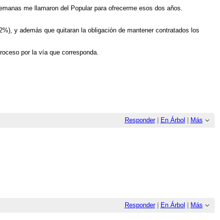
 semanas me llamaron del Popular para ofrecerme esos dos años.
el 2%), y además que quitaran la obligación de mantener contratados los
proceso por la vía que corresponda.
Responder
|
En Árbol
|
Más
Responder
|
En Árbol
|
Más