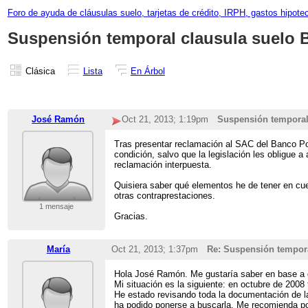
Foro de ayuda de cláusulas suelo, tarjetas de crédito, IRPH, gastos hipote
Suspensión temporal clausula suelo 
Clásica
Lista
En Árbol
José Ramón
Oct 21, 2013; 1:19pm
Suspensión temporal
Tras presentar reclamación al SAC del Banco Pop
condición, salvo que la legislación les obligue a 
reclamación interpuesta.
Quisiera saber qué elementos he de tener en cue
otras contraprestaciones.
1 mensaje
Gracias.
María
Oct 21, 2013; 1:37pm
Re: Suspensión tempora
Hola José Ramón. Me gustaría saber en base a 
Mi situación es la siguiente: en octubre de 200
He estado revisando toda la documentación de la
ha podido ponerse a buscarla. Me recomienda pon