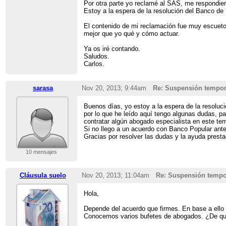
Por otra parte yo reclamé al SAS, me respondie
Estoy a la espera de la resolución del Banco d
El contenido de mi reclamación fue muy escueto y
mejor que yo qué y cómo actuar.
Ya os iré contando.
Saludos.
Carlos.
sarasa
Nov 20, 2013; 9:44am
Re: Suspensión tempor
Buenos días, yo estoy a la espera de la resoluc
por lo que he leído aquí tengo algunas dudas, p
contratar algún abogado especialista en este t
Si no llego a un acuerdo con Banco Popular ant
Gracias por resolver las dudas y la ayuda presta
10 mensajes
Cláusula suelo
Nov 20, 2013; 11:04am
Re: Suspensión tempo
Hola,
Depende del acuerdo que firmes. En base a ello 
Conocemos varios bufetes de abogados. ¿De qu