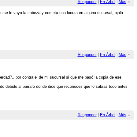
Responder
|
En Árbol
|
Más
n se le vaya la cabeza y cometa una locura en alguna sucursal, ojalá
Responder
|
En Árbol
|
Más
dad?...por contra el de mi sucursal si que me pasó la copia de ese
ndo debido al párrafo donde dice que reconoces que lo sabías todo antes
Responder
|
En Árbol
|
Más