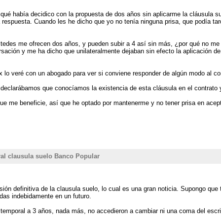
 qué había decidico con la propuesta de dos años sin aplicarme la cláusula 
 respuesta. Cuando les he dicho que yo no tenía ninguna prisa, que podía ta
stedes me ofrecen dos años, y pueden subir a 4 así sin más, ¿por qué no me 
ersación y me ha dicho que unilateralmente dejaban sin efecto la aplicación d
x lo veré con un abogado para ver si conviene responder de algún modo al c
ue declarábamos que conocíamos la existencia de esta cláusula en el contrato
 que me beneficie, así que he optado por mantenerme y no tener prisa en ace
al clausula suelo Banco Popular
sión definitiva de la clausula suelo, lo cual es una gran noticia. Supongo qu
das indebidamente en un futuro.
temporal a 3 años, nada más, no accedieron a cambiar ni una coma del escri