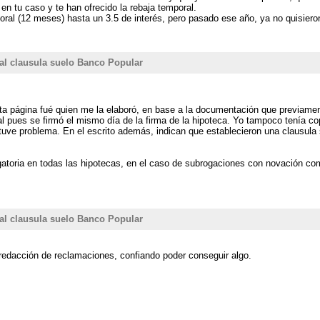
n tu caso y te han ofrecido la rebaja temporal.
oral (12 meses) hasta un 3.5 de interés, pero pasado ese año, ya no quisieron
l clausula suelo Banco Popular
ta página fué quien me la elaboró, en base a la documentación que previame
al pues se firmó el mismo día de la firma de la hipoteca. Yo tampoco tenía cop
 tuve problema. En el escrito además, indican que establecieron una clausula
ligatoria en todas las hipotecas, en el caso de subrogaciones con novación 
l clausula suelo Banco Popular
redacción de reclamaciones, confiando poder conseguir algo.