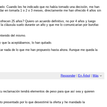
suelo. Cuando les he indicado que no había tomado una decisión, me han
rdar en tomarla 1 o 2 o 3 meses, directamente me han ofrecido 4 años sin
ofrecen 25 años? Quiero un acuerdo definitivo, no por 4 años y luego
e la cláusula suelo durante un año y que me lo comunicarían por burofax
ontenido del mismo.
 y que la aceptábamos, lo han quitado.
ptar nada de lo que me han propuesto hasta ahora. Aunque me queda la
Responder
|
En Árbol
|
Más
e tu reclamación tendrá elementos de peso para que así sea y quieren
to presentado por lo que desestimé la oferta y he mandado la