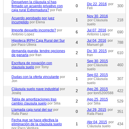
Devuelven la cláusula sí has
Dic 22, 2016
por
0
300
firmado un acuerdo privativo con
Feli
caja rural Extremadura?
por Feli
Nov 30, 2016
Acuerdo aprobado por juez
1
218
por Cláusula
incumplido
por Elena
suelo
Importe devuelto incorrecto?
por
Jul 07, 2016
por
6
690
Antonio Lopez
Antonio Lopez
Hipoteca IRPH Caja Rural del Sur
Jul 04, 2016
por
4
788
por Paco Utrera
Manuel gil
demanda puesta, tendre opciones
Dic 30, 2015
por
2
610
de ganarla
por fran
fran
Sep 30, 2015
Escritura de novación con
1
460
por Cláusula
clausula suelo
por Tony
suelo
Sep 02, 2015
Dudas con la oferta vinculante
por
1
307
por Cláusula
Jon
suelo
Cláusula suelo nave industrial
por
Ago 26, 2015
2
422
Joséq
por toni5200588
Tabla de amortizaciones tras
Ago 25, 2015
2
529
cambio clausula suelo
por Silia
por Silia
Llamada caja rural del sur
por
Jul 29, 2015
por
0
351
Rafa Paez
Rafa Paez
Fecha que se hace efectiva la
Abr 04, 2015
por
1
434
eliminación de la claúsula suelo
Cláusula suelo
por Paco Ventura