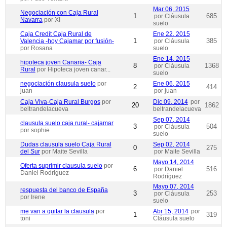
Mar 06, 2015
Negociación con Caja Rural
1
685
por Cláusula
Navarra
por XI
suelo
Caja Credit Caja Rural de
Ene 22, 2015
1
385
Valencia -hoy Cajamar por fusión-
por Cláusula
por Rosana
suelo
Ene 14, 2015
hipoteca joven Canaria- Caja
8
1368
por Cláusula
Rural
por Hipoteca joven canar...
suelo
negociación clausula suelo
por
Ene 06, 2015
2
414
juan
por juan
Caja Viva-Caja Rural Burgos
por
Dic 09, 2014
por
20
1862
beltrandelacueva
beltrandelacueva
Sep 07, 2014
clausula suelo caja rural- cajamar
3
504
por Cláusula
por sophie
suelo
Dudas clausula suelo Caja Rural
Sep 02, 2014
0
275
del Sur
por Maite Sevilla
por Maite Sevilla
Mayo 14, 2014
Oferta suprimir clausula suelo
por
6
516
por Daniel
Daniel Rodriguez
Rodríguez
Mayo 07, 2014
respuesta del banco de España
3
253
por Cláusula
por Irene
suelo
me van a quitar la clausula
por
Abr 15, 2014
por
1
319
toni
Cláusula suelo