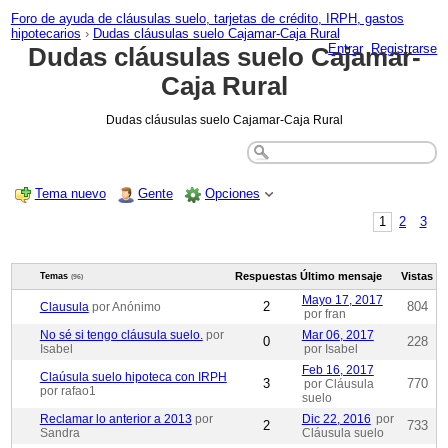
Foro de ayuda de cláusulas suelo, tarjetas de crédito, IRPH, gastos
hipotecarios
›
Dudas cláusulas suelo Cajamar-Caja Rural
Entrar
Registrarse
Dudas cláusulas suelo Cajamar-
Caja Rural
Dudas cláusulas suelo Cajamar-Caja Rural
Tema nuevo
Gente
Opciones
1
2
3
Respuestas
Último mensaje
Vistas
Temas
(96)
Mayo 17, 2017
2
804
Clausula
por Anónimo
por fran
No sé si tengo cláusula suelo.
por
Mar 06, 2017
0
228
Isabel
por Isabel
Feb 16, 2017
Claúsula suelo hipoteca con IRPH
3
770
por Cláusula
por rafao1
suelo
Reclamar lo anterior a 2013
por
Dic 22, 2016
por
2
733
Sandra
Cláusula suelo