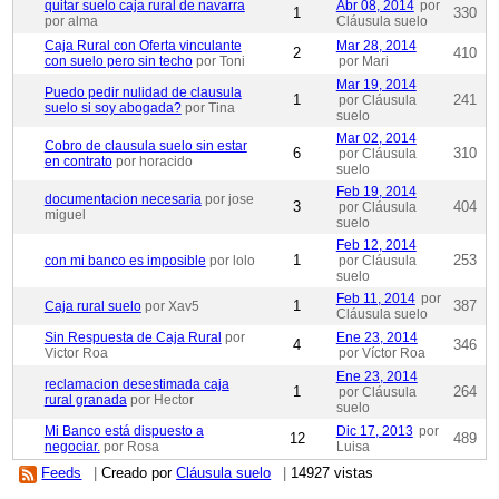
quitar suelo caja rural de navarra
Abr 08, 2014
por
1
330
por alma
Cláusula suelo
Caja Rural con Oferta vinculante
Mar 28, 2014
2
410
con suelo pero sin techo
por Toni
por Mari
Mar 19, 2014
Puedo pedir nulidad de clausula
1
241
por Cláusula
suelo si soy abogada?
por Tina
suelo
Mar 02, 2014
Cobro de clausula suelo sin estar
6
310
por Cláusula
en contrato
por horacido
suelo
Feb 19, 2014
documentacion necesaria
por jose
3
404
por Cláusula
miguel
suelo
Feb 12, 2014
1
253
con mi banco es imposible
por lolo
por Cláusula
suelo
Feb 11, 2014
por
1
387
Caja rural suelo
por Xav5
Cláusula suelo
Sin Respuesta de Caja Rural
por
Ene 23, 2014
4
346
Victor Roa
por Víctor Roa
Ene 23, 2014
reclamacion desestimada caja
1
264
por Cláusula
rural granada
por Hector
suelo
Mi Banco está dispuesto a
Dic 17, 2013
por
12
489
negociar.
por Rosa
Luisa
Feeds
|
Creado por
Cláusula suelo
|
14927 vistas