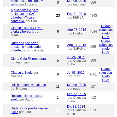
Eliminación de suelo y
Mar 09, 2016
0
356
techo
por Anonimo
por Anonimo
Algun consejo para
reclamacion SAC
Feb 21, 2016
23
4143
Liberbank?. caja
por FERSA
cantabria.
por Edu
Dudas
Cláusula suelo CCM +
Ago 26, 2015
cláusulas
6
4644
oferta Liberbank
por
por Noelia
suelo
Marta
CCM
Dudas
Dudas negociacion
Ago 04, 2015
cláusulas
0
309
prestamo hipotecario
por SaReNa
suelo
Liberbank
por SaReNa
CCM
Jul 26, 2015
Oferta Caja Extremadura
5
906
por Cláusula
por Anonimo
suelo
Dudas
Clausula Suelo
por
Jul 03, 2015
cláusulas
9
1001
Neeftiss
por Jordi
suelo
CCM
solicitar oferta vinculante
Mar 06, 2015
11
827
por Rubens
por paco
Feb 12, 2015
Reclamacion clausula
1
712
por Cláusula
suelo
por Pablo
suelo
Dic 31, 2014
Duda sobre posibilides en
1
623
por Cláusula
juicio
por Fdar
suelo