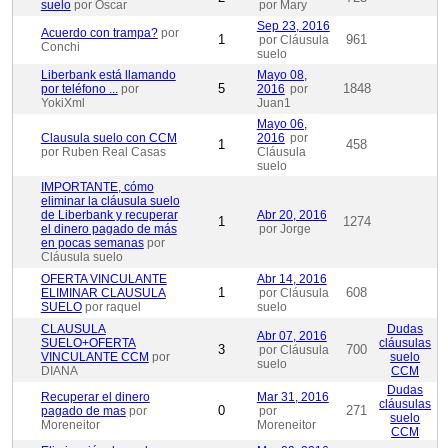
suelo
por Oscar
por Mary
Sep 23, 2016
Acuerdo con trampa?
por
1
961
por Cláusula
Conchi
suelo
Liberbank está llamando
Mayo 08,
5
1848
por teléfono ...
por
2016
por
YokiXml
Juan1
Mayo 06,
Clausula suelo con CCM
2016
por
1
458
por Ruben Real Casas
Cláusula
suelo
IMPORTANTE, cómo
eliminar la cláusula suelo
de Liberbank y recuperar
Abr 20, 2016
1
1274
el dinero pagado de más
por Jorge
en pocas semanas
por
Cláusula suelo
OFERTA VINCULANTE
Abr 14, 2016
1
608
ELIMINAR CLAUSULA
por Cláusula
SUELO
por raquel
suelo
CLAUSULA
Dudas
Abr 07, 2016
SUELO+OFERTA
cláusulas
3
700
por Cláusula
VINCULANTE CCM
por
suelo
suelo
DIANA
CCM
Dudas
Recuperar el dinero
Mar 31, 2016
cláusulas
0
271
pagado de mas
por
por
suelo
Moreneitor
Moreneitor
CCM