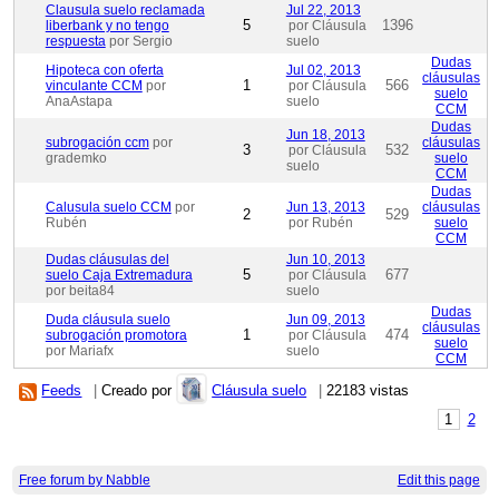
Clausula suelo reclamada
Jul 22, 2013
5
1396
liberbank y no tengo
por Cláusula
respuesta
por Sergio
suelo
Dudas
Hipoteca con oferta
Jul 02, 2013
cláusulas
1
566
vinculante CCM
por
por Cláusula
suelo
AnaAstapa
suelo
CCM
Dudas
Jun 18, 2013
subrogación ccm
por
cláusulas
3
532
por Cláusula
grademko
suelo
suelo
CCM
Dudas
Calusula suelo CCM
por
Jun 13, 2013
cláusulas
2
529
Rubén
por Rubén
suelo
CCM
Dudas cláusulas del
Jun 10, 2013
5
677
suelo Caja Extremadura
por Cláusula
por beita84
suelo
Dudas
Duda cláusula suelo
Jun 09, 2013
cláusulas
1
474
subrogación promotora
por Cláusula
suelo
por Mariafx
suelo
CCM
Feeds
|
Creado por
Cláusula suelo
|
22183 vistas
1
2
Free forum by Nabble
Edit this page