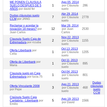
ME PONEN CLAUSULA
Ago 05, 2014
1
286
SUELO DESPUES DE 5
por Cláusula
AÑOS
por david fer
suelo
Abr 29, 2014
Dudas cláusulas suelo
7
2778
por Cláusula
CCM
por JANG
suelo
Reclamar o aceptar la
Mar 26, 2014
12
2530
novación 18 meses?
por
por Juan
Juan Carlos
Carlos
Nov 22, 2013
Clausula Suelo Caja de
2
1155
por Cláusula
Extremadura
por rccuba
suelo
Oct 13, 2013
Oferta Liberbank
por
1
1205
por Cláusula
Celia
suelo
Oct 11, 2013
Oferta de Liberbank
por
1
895
por Cláusula
Maria
suelo
Oct 04, 2013
Clausula suelo en Caja
1
801
por Cláusula
Extremadura
por lucia.75
suelo
Dudas
Ago 21, 2013
Oferta Vinculante 2008
cláusulas
3
468
por Cláusula
por Pepe
suelo
suelo
CCM
Claúsula Suelo Caja
Ago 19, 2013
5
1566
Cantabria - Liberbank
por
por David
Emilio