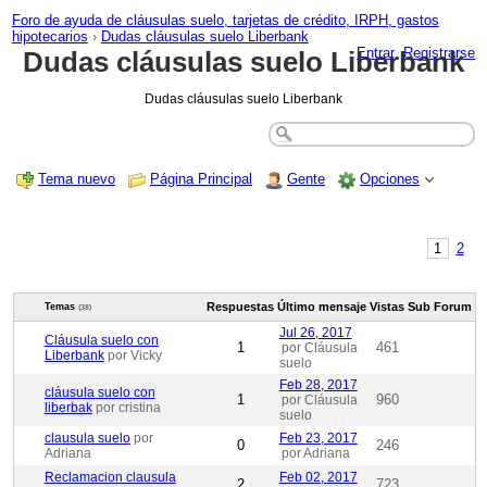
Foro de ayuda de cláusulas suelo, tarjetas de crédito, IRPH, gastos
hipotecarios
›
Dudas cláusulas suelo Liberbank
Entrar
Registrarse
Dudas cláusulas suelo Liberbank
Dudas cláusulas suelo Liberbank
Tema nuevo
Página Principal
Gente
Opciones
1
2
Respuestas
Último mensaje
Vistas
Sub Forum
Temas
(38)
Jul 26, 2017
Cláusula suelo con
1
461
por Cláusula
Liberbank
por Vicky
suelo
Feb 28, 2017
cláusula suelo con
1
960
por Cláusula
liberbak
por cristina
suelo
clausula suelo
por
Feb 23, 2017
0
246
Adriana
por Adriana
Reclamacion clausula
Feb 02, 2017
2
723