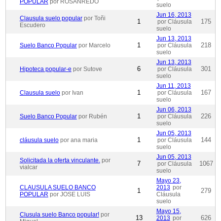
POPULAR
por ROSANREDO
suelo
Jun 16, 2013
Clausula suelo popular
por Toñi
1
175
por Cláusula
Escudero
suelo
Jun 13, 2013
1
218
Suelo Banco Popular
por Marcelo
por Cláusula
suelo
Jun 13, 2013
6
301
Hipoteca popular-e
por Sutove
por Cláusula
suelo
Jun 11, 2013
1
167
Clausula suelo
por Ivan
por Cláusula
suelo
Jun 06, 2013
1
226
Suelo Banco Popular
por Rubén
por Cláusula
suelo
Jun 05, 2013
1
144
cláusula suelo
por ana maria
por Cláusula
suelo
Jun 05, 2013
Solicitada la oferta vinculante.
por
7
1067
por Cláusula
vialcar
suelo
Mayo 23,
CLAUSULA SUELO BANCO
2013
por
1
279
POPULAR
por JOSE LUIS
Cláusula
suelo
Mayo 15,
Clusula suelo Banco popular!
por
13
626
2013
por