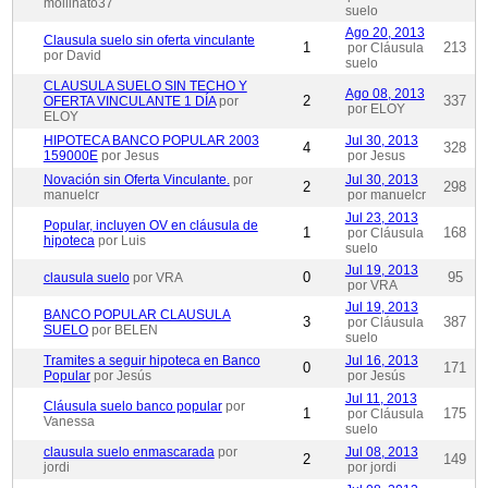
mollinato37
suelo
Ago 20, 2013
Clausula suelo sin oferta vinculante
1
213
por Cláusula
por David
suelo
CLAUSULA SUELO SIN TECHO Y
Ago 08, 2013
2
337
OFERTA VINCULANTE 1 DÍA
por
por ELOY
ELOY
HIPOTECA BANCO POPULAR 2003
Jul 30, 2013
4
328
159000E
por Jesus
por Jesus
Novación sin Oferta Vinculante.
por
Jul 30, 2013
2
298
manuelcr
por manuelcr
Jul 23, 2013
Popular, incluyen OV en cláusula de
1
168
por Cláusula
hipoteca
por Luis
suelo
Jul 19, 2013
0
95
clausula suelo
por VRA
por VRA
Jul 19, 2013
BANCO POPULAR CLAUSULA
3
387
por Cláusula
SUELO
por BELEN
suelo
Tramites a seguir hipoteca en Banco
Jul 16, 2013
0
171
Popular
por Jesús
por Jesús
Jul 11, 2013
Cláusula suelo banco popular
por
1
175
por Cláusula
Vanessa
suelo
clausula suelo enmascarada
por
Jul 08, 2013
2
149
jordi
por jordi