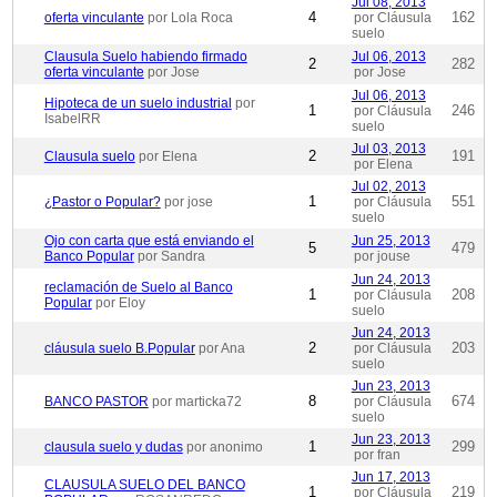
Jul 08, 2013
4
162
oferta vinculante
por Lola Roca
por Cláusula
suelo
Clausula Suelo habiendo firmado
Jul 06, 2013
2
282
oferta vinculante
por Jose
por Jose
Jul 06, 2013
Hipoteca de un suelo industrial
por
1
246
por Cláusula
IsabelRR
suelo
Jul 03, 2013
2
191
Clausula suelo
por Elena
por Elena
Jul 02, 2013
1
551
¿Pastor o Popular?
por jose
por Cláusula
suelo
Ojo con carta que está enviando el
Jun 25, 2013
5
479
Banco Popular
por Sandra
por jouse
Jun 24, 2013
reclamación de Suelo al Banco
1
208
por Cláusula
Popular
por Eloy
suelo
Jun 24, 2013
2
203
cláusula suelo B.Popular
por Ana
por Cláusula
suelo
Jun 23, 2013
8
674
BANCO PASTOR
por marticka72
por Cláusula
suelo
Jun 23, 2013
1
299
clausula suelo y dudas
por anonimo
por fran
Jun 17, 2013
CLAUSULA SUELO DEL BANCO
1
219
por Cláusula