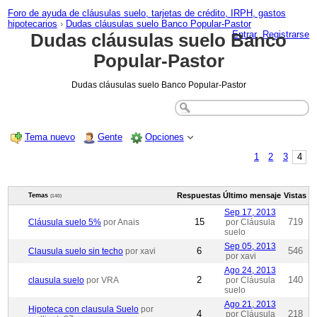
Foro de ayuda de cláusulas suelo, tarjetas de crédito, IRPH, gastos
hipotecarios
›
Dudas cláusulas suelo Banco Popular-Pastor
Entrar
Registrarse
Dudas cláusulas suelo Banco
Popular-Pastor
Dudas cláusulas suelo Banco Popular-Pastor
Tema nuevo
Gente
Opciones
1
2
3
4
Respuestas
Último mensaje
Vistas
Temas
(140)
Sep 17, 2013
15
719
Cláusula suelo 5%
por Anais
por Cláusula
suelo
Sep 05, 2013
6
546
Clausula suelo sin techo
por xavi
por xavi
Ago 24, 2013
2
140
clausula suelo
por VRA
por Cláusula
suelo
Ago 21, 2013
Hipoteca con clausula Suelo
por
4
218
por Cláusula